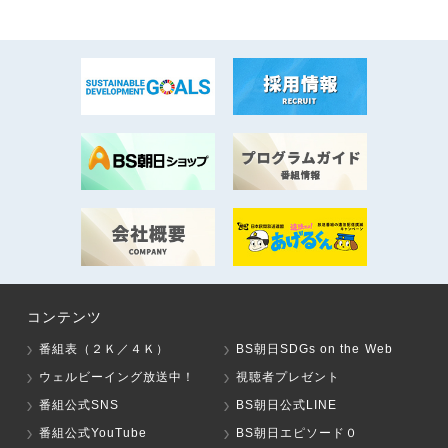
コンテンツ
番組表（２Ｋ／４Ｋ）
BS朝日SDGs on the Web
ウェルビーイング放送中！
視聴者プレゼント
番組公式SNS
BS朝日公式LINE
番組公式YouTube
BS朝日エピソード０