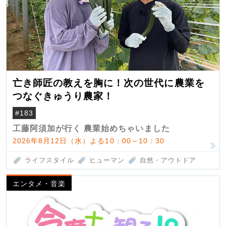
亡き師匠の教えを胸に！次の世代に農業を
つなぐきゅうり農家！
#183
工藤阿須加が行く 農業始めちゃいました
2026年8月12日（水）よる10：00～10：30
ライフスタイル
ヒューマン
自然・アウトドア
エンタメ・音楽