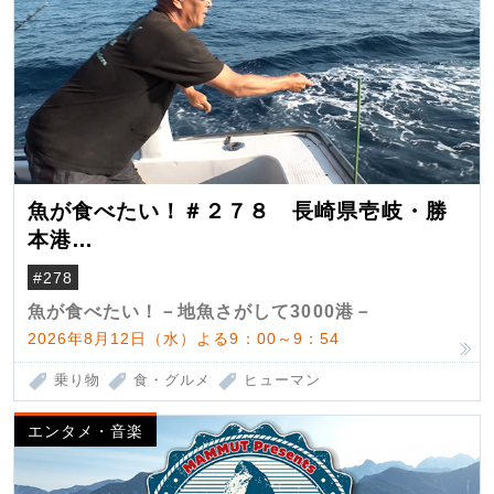
魚が食べたい！＃２７８ 長崎県壱岐・勝
本港
（クロマグロ）
#278
魚が食べたい！－地魚さがして3000港－
2026年8月12日（水）よる9：00～9：54
乗り物
食・グルメ
ヒューマン
エンタメ・音楽