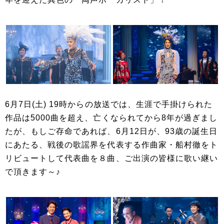
6月7日(土) 19時からの放送では、生涯で手掛けられた
作品は5000曲を超え、亡くなられてから8年が過ぎまし
たが、もしご存命であれば、6月12日が、93歳の誕生日
にあたる、戦後の歌謡界を代表する作曲家・船村徹をト
リビュートして代表曲を８曲、ご出演の皆様に歌い継い
で頂きます～♪