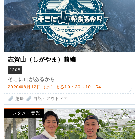
志賀山（しがやま）前編
#208
そこに山があるから
2026年8月12日（水）よる10：30～10：54
趣味
自然・アウトドア
エンタメ・音楽