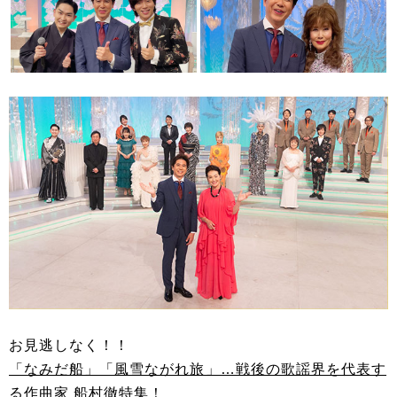
お見逃しなく！！
「なみだ船」「風雪ながれ旅」…戦後の歌謡界を代表す
る作曲家 船村徹特集！