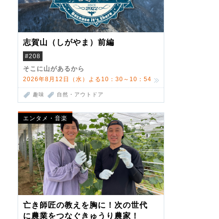
志賀山（しがやま）前編
#208
そこに山があるから
2026年8月12日（水）よる10：30～10：54
趣味
自然・アウトドア
エンタメ・音楽
亡き師匠の教えを胸に！次の世代
に農業をつなぐきゅうり農家！