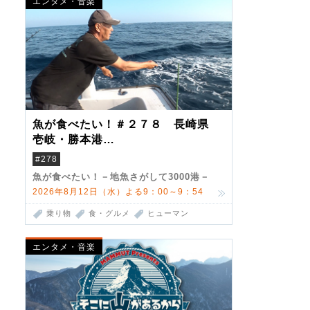
エンタメ・音楽
魚が食べたい！＃２７８ 長崎県
壱岐・勝本港
（クロマグロ）
#278
魚が食べたい！－地魚さがして3000港－
2026年8月12日（水）よる9：00～9：54
乗り物
食・グルメ
ヒューマン
エンタメ・音楽