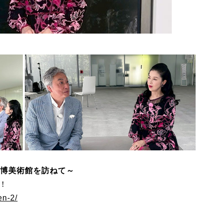
博美術館を訪ねて～
送！
en-2/