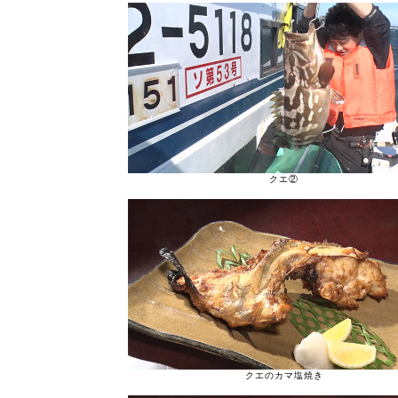
クエ②
クエのカマ塩焼き