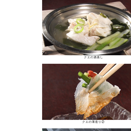
クエの酒蒸し
クエの薄造り②