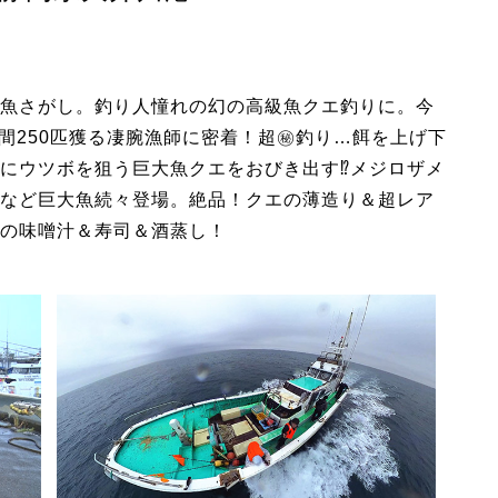
魚さがし。釣り人憧れの幻の高級魚クエ釣りに。今
年間250匹獲る凄腕漁師に密着！超㊙釣り…餌を上げ下
にウツボを狙う巨大魚クエをおびき出す⁉メジロザメ
など巨大魚続々登場。絶品！クエの薄造り＆超レア
の味噌汁＆寿司＆酒蒸し！