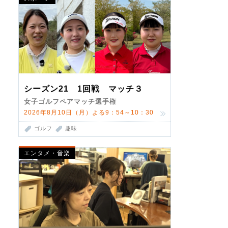
シーズン21 1回戦 マッチ３
女子ゴルフペアマッチ選手権
2026年8月10日（月）よる9：54～10：30
ゴルフ
趣味
エンタメ・音楽