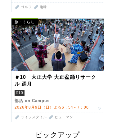
ゴルフ
趣味
旅・くらし
＃10 大正大学 大正盆踊りサーク
ル 踊月
#10
部活 on Campus
2026年8月9日（日）よる6：54～7：00
ライフスタイル
ヒューマン
ピックアップ