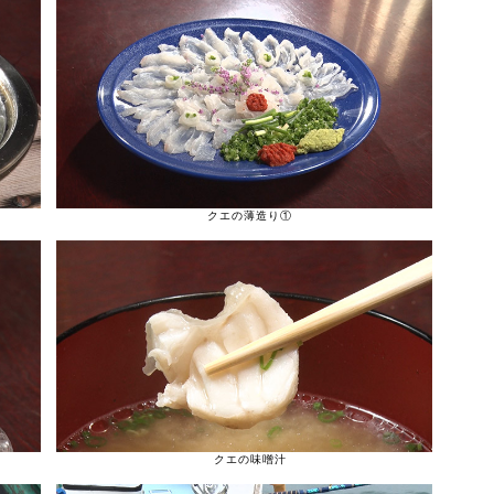
クエの薄造り①
クエの味噌汁