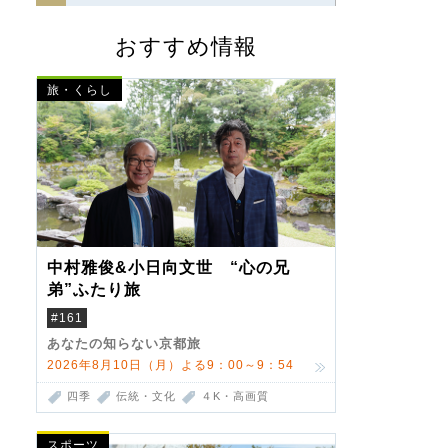
おすすめ情報
旅・くらし
中村雅俊&小日向文世 “心の兄
弟”ふたり旅
#161
あなたの知らない京都旅
2026年8月10日（月）よる9：00～9：54
四季
伝統・文化
４K・高画質
スポーツ