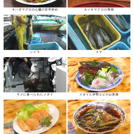
キハダマグロの心臓の甘辛炒め
カジキマグロの胃袋
シイラ
スマ
サメに食べられたメダイ
メダイと伊勢エビのお刺身