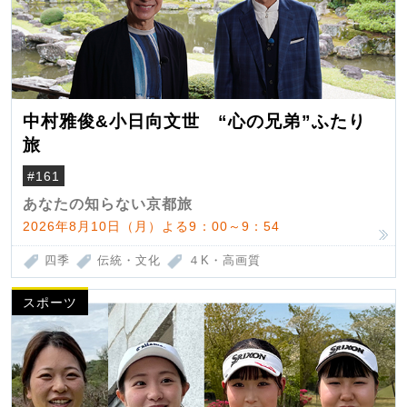
中村雅俊&小日向文世 “心の兄弟”ふたり
旅
#161
あなたの知らない京都旅
2026年8月10日（月）よる9：00～9：54
四季
伝統・文化
４K・高画質
スポーツ