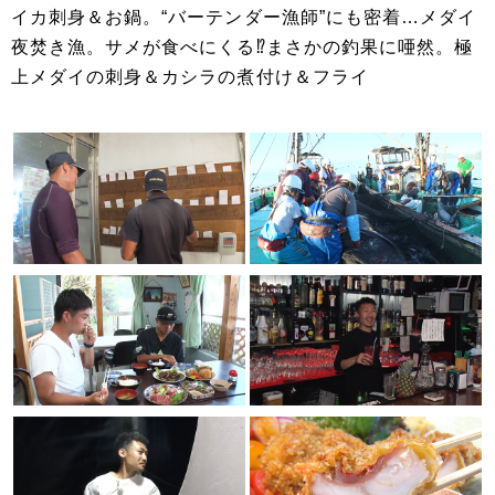
イカ刺身＆お鍋。“バーテンダー漁師”にも密着…メダイ
夜焚き漁。サメが食べにくる⁉まさかの釣果に唖然。極
上メダイの刺身＆カシラの煮付け＆フライ