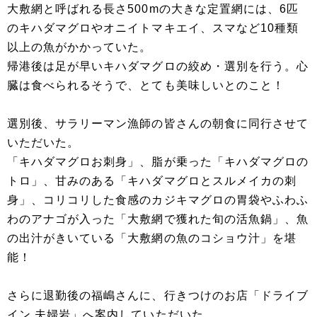
大敷網と呼ばれる長さ500mの大きな定置網には、6匹
のキハダマグロやオニイトマキエイ、スマなど10種類
以上の魚がかかっていた。
帰港後は足が早いキハダマグロの絞め・選別を行う。心
臓は食べられるそうで、とても美味しいとのこと！
選別後、サラリーマン漁師の皆さんの朝食に同行させて
いただいた。
「キハダマグロお刺身」、脂が乗った「キハダマグロの
トロ」、甘みのある「キハダマグロとスルメイカの刺
身」、コリコリした食感のカジキマグロの胃袋やふわふ
わのアナゴが入った「大敷網で獲れた旬の活魚鍋」、魚
の出汁がきいている「大敷網の魚のコショウ汁」を堪
能！
さらに退勤後の福嶋さんに、行きつけのお店「ドライブ
イン 夫婦岩」へ案内していただいた。