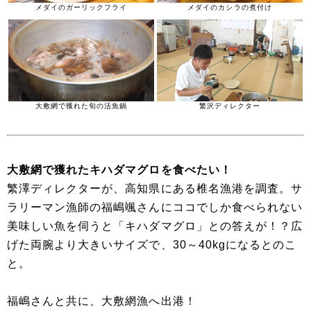
メダイのガーリックフライ
メダイのカシラの煮付け
大敷網で獲れた旬の活魚鍋
繁沢ディレクター
大敷網で獲れたキハダマグロを食べたい！
繁澤ディレクターが、高知県にある椎名漁港を調査。サ
ラリーマン漁師の福嶋颯さんにココでしか食べられない
美味しい魚を伺うと「キハダマグロ」との答えが！？広
げた両腕より大きいサイズで、30～40kgになるとのこ
と。
福嶋さんと共に、大敷網漁へ出港！