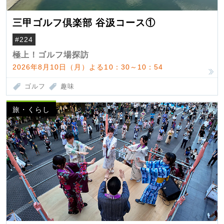
三甲ゴルフ倶楽部 谷汲コース①
#224
極上！ゴルフ場探訪
2026年8月10日（月）よる10：30～10：54
ゴルフ
趣味
旅・くらし