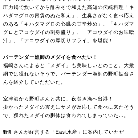
圧力鍋で炊いてから酢みそで和えた高知の伝統料理「キ
ハダマグロの胃袋のぬた和え」、生臭さがなく食べ応え
のある「キハダマグロの心臓の甘辛炒め」、「キハダマ
グロとアコウダイの刺身盛り」、「アコウダイのお味噌
汁」、「アコウダイの厚切りフライ」を堪能！
バーテンダー漁師のメダイを食べたい！
福嶋さんによると「メダイ」も美味しいとのこと。大敷
網では獲れないそうで、バーテンダー漁師の野町拡台さ
んを紹介していただいた。
室津港から野町さんと共に、夜焚き漁へ出港！
掛かったメダイの震えにサメが反応して食べに来たそう
で、獲れたメダイの胴体は食われてしまっていた…。
野町さんが経営する「East水産」に案内していただ