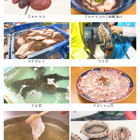
アカナマコ
アカナマコの三杯酢漬け
エテガレイ
クエ①
クエ②
クエしゃぶ①