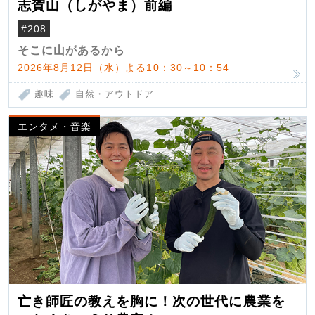
志賀山（しがやま）前編
#208
そこに山があるから
2026年8月12日（水）よる10：30～10：54
趣味
自然・アウトドア
エンタメ・音楽
亡き師匠の教えを胸に！次の世代に農業を