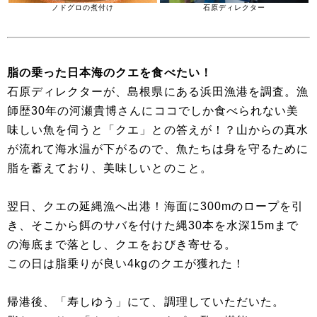
ノドグロの煮付け
石原ディレクター
脂の乗った日本海のクエを食べたい！
石原ディレクターが、島根県にある浜田漁港を調査。漁
師歴30年の河瀬貴博さんにココでしか食べられない美
味しい魚を伺うと「クエ」との答えが！？山からの真水
が流れて海水温が下がるので、魚たちは身を守るために
脂を蓄えており、美味しいとのこと。
翌日、クエの延縄漁へ出港！海面に300mのロープを引
き、そこから餌のサバを付けた縄30本を水深15mまで
の海底まで落とし、クエをおびき寄せる。
この日は脂乗りが良い4kgのクエが獲れた！
帰港後、「寿しゆう」にて、調理していただいた。