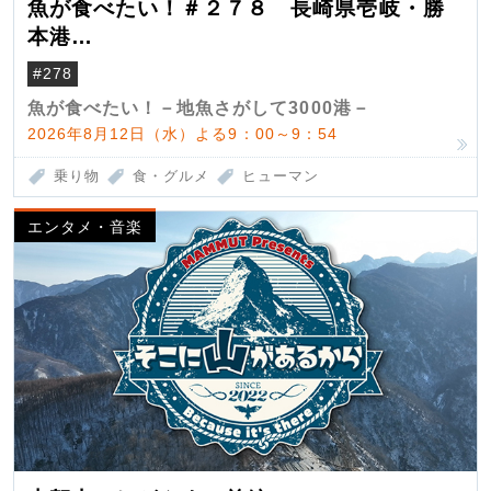
魚が食べたい！＃２７８ 長崎県壱岐・勝
本港
（クロマグロ）
#278
魚が食べたい！－地魚さがして3000港－
2026年8月12日（水）よる9：00～9：54
乗り物
食・グルメ
ヒューマン
エンタメ・音楽