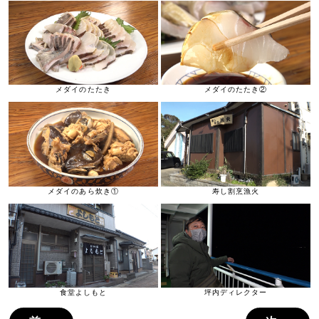
メダイのたたき
メダイのたたき②
メダイのあら炊き①
寿し割烹漁火
食堂よしもと
坪内ディレクター