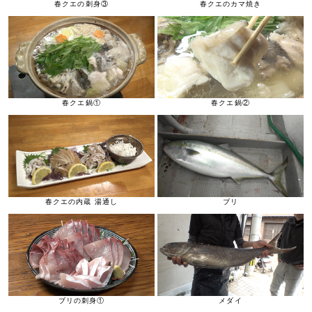
春クエの刺身③
春クエのカマ焼き
春クエ鍋①
春クエ鍋②
春クエの内蔵 湯通し
ブリ
ブリの刺身①
メダイ