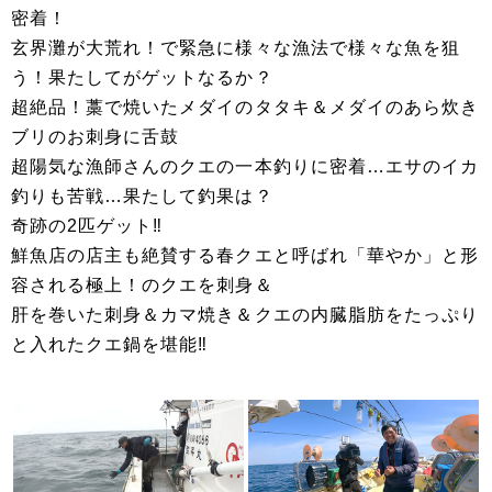
密着！
玄界灘が大荒れ！で緊急に様々な漁法で様々な魚を狙
う！果たしてがゲットなるか？
超絶品！藁で焼いたメダイのタタキ＆メダイのあら炊き
ブリのお刺身に舌鼓
超陽気な漁師さんのクエの一本釣りに密着…エサのイカ
釣りも苦戦…果たして釣果は？
奇跡の2匹ゲット‼
鮮魚店の店主も絶賛する春クエと呼ばれ「華やか」と形
容される極上！のクエを刺身＆
肝を巻いた刺身＆カマ焼き＆クエの内臓脂肪をたっぷり
と入れたクエ鍋を堪能‼