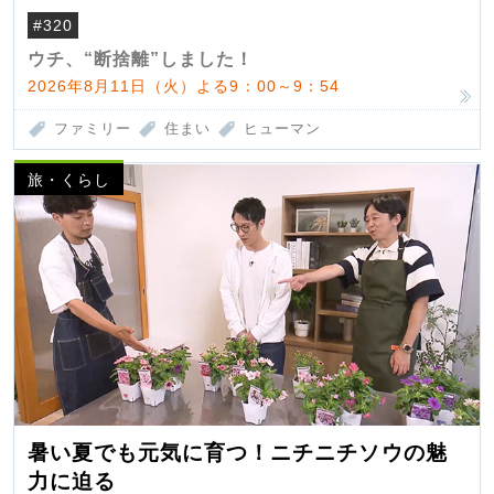
#320
ウチ、“断捨離”しました！
2026年8月11日（火）よる9：00～9：54
ファミリー
住まい
ヒューマン
旅・くらし
暑い夏でも元気に育つ！ニチニチソウの魅
力に迫る