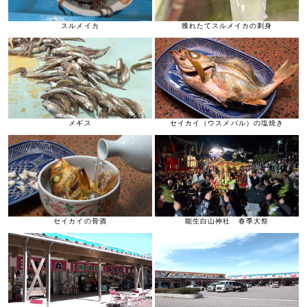
スルメイカ
獲れたてスルメイカの刺身
メギス
セイカイ（ウスメバル）の塩焼き
セイカイの骨酒
能生白山神社 春季大祭