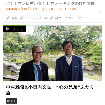
バナナマン日村が歩く！ ウォーキングのひむ太郎
2026年8月11日（火）よる10：00～10：30
趣味
ライフスタイル
自然・アウトドア
旅・くらし
中村雅俊&小日向文世 “心の兄弟”ふたり
旅
#161