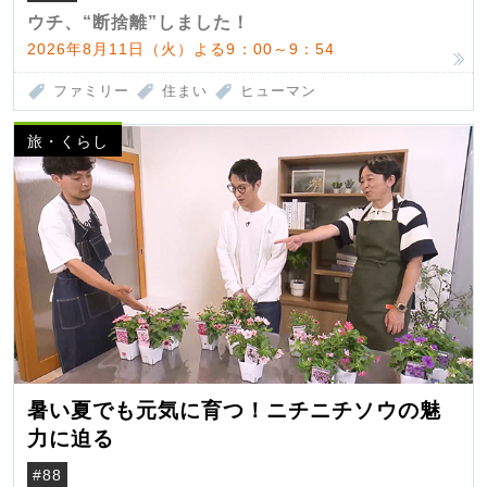
ウチ、“断捨離”しました！
2026年8月11日（火）よる9：00～9：54
ファミリー
住まい
ヒューマン
旅・くらし
暑い夏でも元気に育つ！ニチニチソウの魅
力に迫る
#88