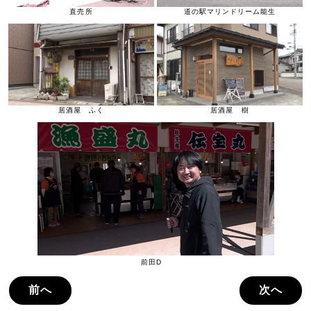
直売所
道の駅マリンドリーム能生
居酒屋 ふく
居酒屋 樹
前田D
前へ
次へ