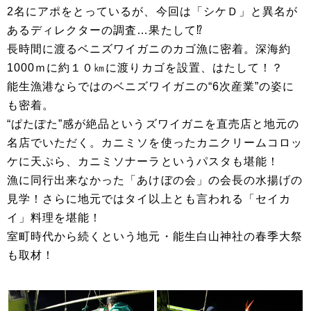
2名にアポをとっているが、今回は「シケＤ」と異名が
あるディレクターの調査…果たして⁉
長時間に渡るベニズワイガニのカゴ漁に密着。深海約
1000ｍに約１０㎞に渡りカゴを設置、はたして！？
能生漁港ならではのベニズワイガニの“6次産業”の姿に
も密着。
“ぱたぽた”感が絶品というズワイガニを直売店と地元の
名店でいただく。カニミソを使ったカニクリームコロッ
ケに天ぷら、カニミソナーラというパスタも堪能！
漁に同行出来なかった「あけぼの会」の会長の水揚げの
見学！さらに地元ではタイ以上とも言われる「セイカ
イ」料理を堪能！
室町時代から続くという地元・能生白山神社の春季大祭
も取材！