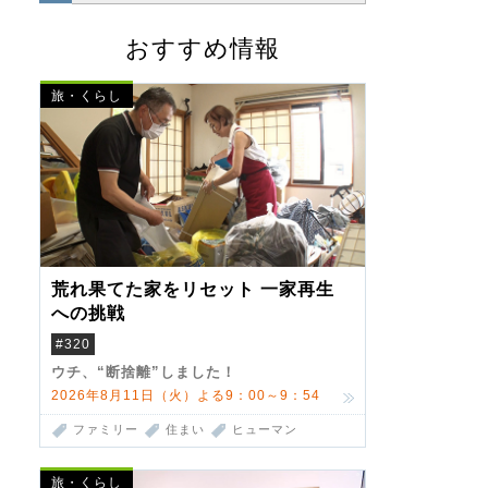
おすすめ情報
旅・くらし
荒れ果てた家をリセット 一家再生
への挑戦
#320
ウチ、“断捨離”しました！
2026年8月11日（火）よる9：00～9：54
ファミリー
住まい
ヒューマン
旅・くらし