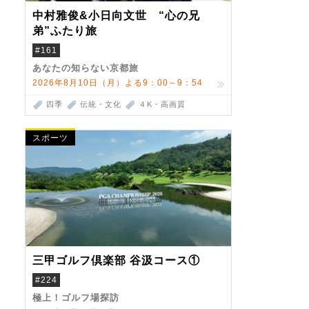
中村雅俊&小日向文世 “心の兄
弟”ふたり旅
#161
あなたの知らない京都旅
2026年8月10日（月）よる9：00～9：54
四季
伝統・文化
４K・高画質
スポーツ
三甲ゴルフ倶楽部 谷汲コース①
#224
極上！ゴルフ場探訪