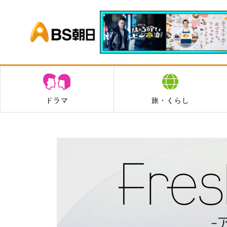
BS朝日
ドラマ
旅・くらし