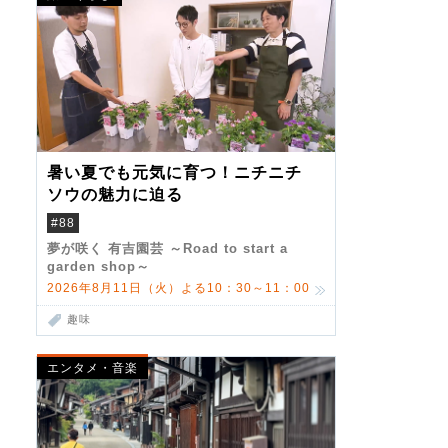
暑い夏でも元気に育つ！ニチニチ
ソウの魅力に迫る
#88
夢が咲く 有吉園芸 ～Road to start a
garden shop～
2026年8月11日（火）よる10：30～11：00
趣味
エンタメ・音楽