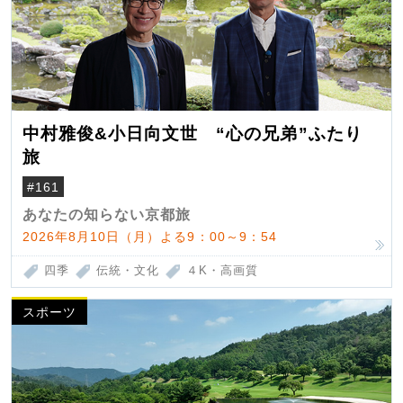
中村雅俊&小日向文世 “心の兄弟”ふたり
旅
#161
あなたの知らない京都旅
2026年8月10日（月）よる9：00～9：54
四季
伝統・文化
４K・高画質
スポーツ