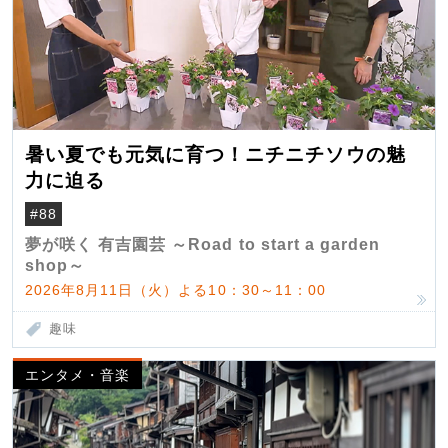
暑い夏でも元気に育つ！ニチニチソウの魅
力に迫る
#88
夢が咲く 有吉園芸 ～Road to start a garden
shop～
2026年8月11日（火）よる10：30～11：00
趣味
エンタメ・音楽