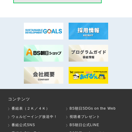
コンテンツ
番組表（２Ｋ／４Ｋ）
BS朝日SDGs on the Web
ウェルビーイング放送中！
視聴者プレゼント
番組公式SNS
BS朝日公式LINE