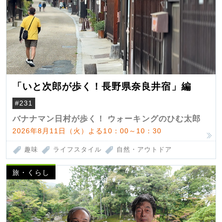
「いと次郎が歩く！長野県奈良井宿」編
#231
バナナマン日村が歩く！ ウォーキングのひむ太郎
2026年8月11日（火）よる10：00～10：30
趣味
ライフスタイル
自然・アウトドア
旅・くらし