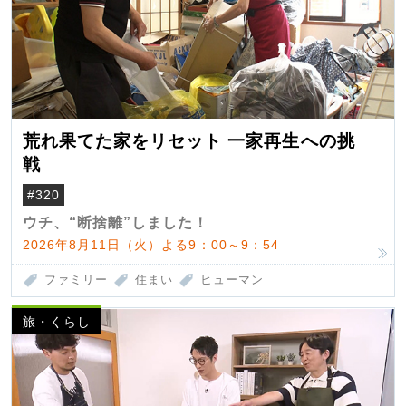
荒れ果てた家をリセット 一家再生への挑
戦
#320
ウチ、“断捨離”しました！
2026年8月11日（火）よる9：00～9：54
ファミリー
住まい
ヒューマン
旅・くらし