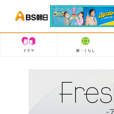
BS朝日
ドラマ
旅・くらし