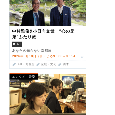
中村雅俊&小日向文世 “心の兄
弟”ふたり旅
#161
あなたの知らない京都旅
2026年8月10日（月）よる9：00～9：54
４K・高画質
伝統・文化
四季
エンタメ・音楽