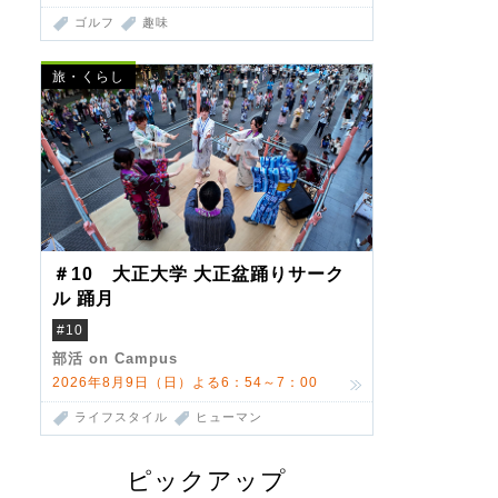
ゴルフ
趣味
旅・くらし
＃10 大正大学 大正盆踊りサーク
ル 踊月
#10
部活 on Campus
2026年8月9日（日）よる6：54～7：00
ライフスタイル
ヒューマン
ピックアップ