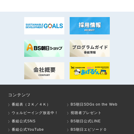
コンテンツ
番組表（２Ｋ／４Ｋ）
BS朝日SDGs on the Web
ウェルビーイング放送中！
視聴者プレゼント
番組公式SNS
BS朝日公式LINE
番組公式YouTube
BS朝日エピソード０