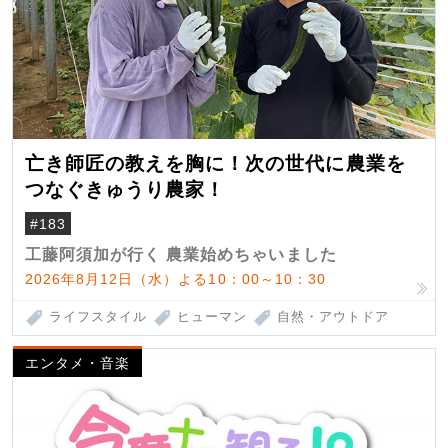
亡き師匠の教えを胸に！次の世代に農業を
つなぐきゅうり農家！
#183
工藤阿須加が行く 農業始めちゃいました
2026年8月12日（水）よる10：00～10：30
ライフスタイル
ヒューマン
自然・アウトドア
エンタメ・音楽