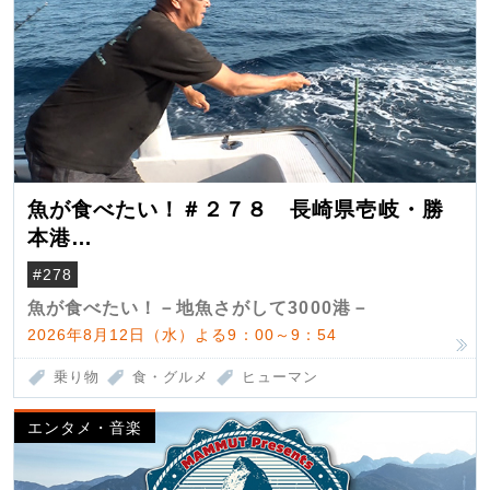
魚が食べたい！＃２７８ 長崎県壱岐・勝
本港
（クロマグロ）
#278
魚が食べたい！－地魚さがして3000港－
2026年8月12日（水）よる9：00～9：54
乗り物
食・グルメ
ヒューマン
エンタメ・音楽