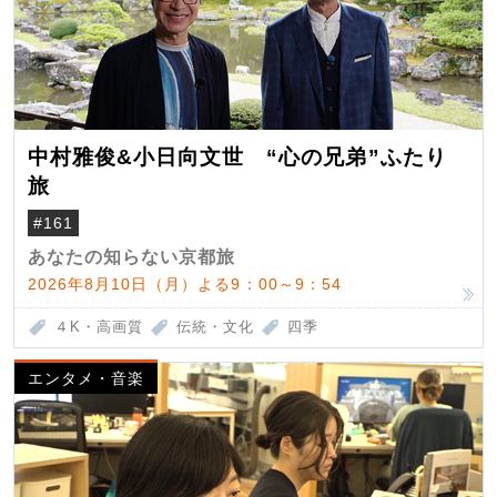
中村雅俊&小日向文世 “心の兄弟”ふたり
旅
#161
あなたの知らない京都旅
2026年8月10日（月）よる9：00～9：54
４K・高画質
伝統・文化
四季
エンタメ・音楽