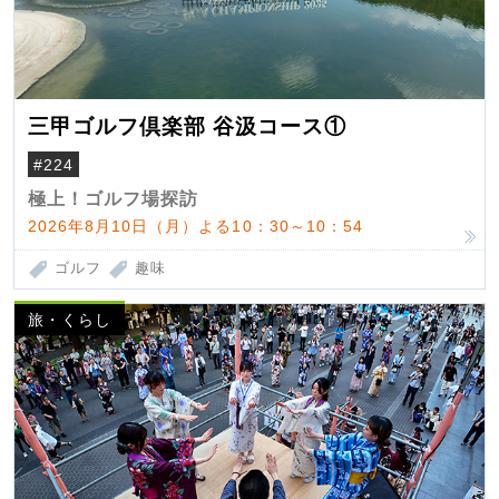
三甲ゴルフ倶楽部 谷汲コース①
#224
極上！ゴルフ場探訪
2026年8月10日（月）よる10：30～10：54
ゴルフ
趣味
旅・くらし