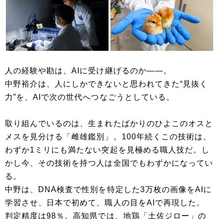
人の経験や勘は、AIに受け継げるのか――。
中野裕介は、人にしかできないと思われてきた“見抜く
力”を、AIで次の世代へつなごうとしている。
取り組んでいるのは、生まれたばかりのひよこのオスと
メスを見分ける「雌雄鑑別」。100年続くこの技術は、
わずか1ミリにも満たない突起を見極める職人技だ。し
かし今、その技術を持つ人は全国でもわずかになってい
る。
中野は、DNA検査で性別を特定した3万枚の画像をAIに
学習させ、日本で初めて、職人の目をAIで再現した。
判定精度は98％。高知県では、地鶏「土佐ジロー」の