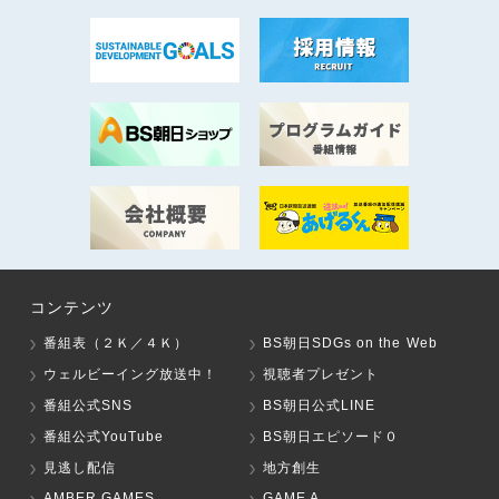
コンテンツ
番組表（２Ｋ／４Ｋ）
BS朝日SDGs on the Web
ウェルビーイング放送中！
視聴者プレゼント
番組公式SNS
BS朝日公式LINE
番組公式YouTube
BS朝日エピソード０
見逃し配信
地方創生
AMBER GAMES
GAME A