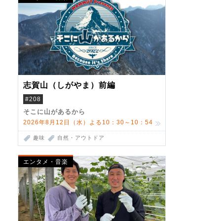
志賀山（しがやま）前編
#208
そこに山があるから
2026年8月12日（水）よる10：30～10：54
趣味
自然・アウトドア
エンタメ・音楽