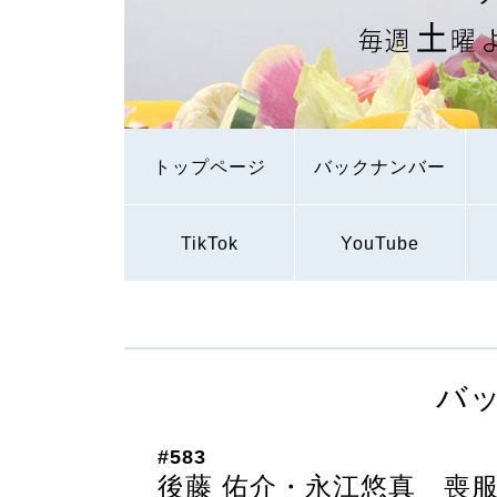
トップページ
バックナンバー
TikTok
YouTube
バ
#583
後藤 佑介・永江悠真 喪