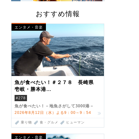
おすすめ情報
エンタメ・音楽
魚が食べたい！＃２７８ 長崎県
壱岐・勝本港
（クロマグロ）
#278
魚が食べたい！－地魚さがして3000港－
2026年8月12日（水）よる9：00～9：54
乗り物
食・グルメ
ヒューマン
エンタメ・音楽