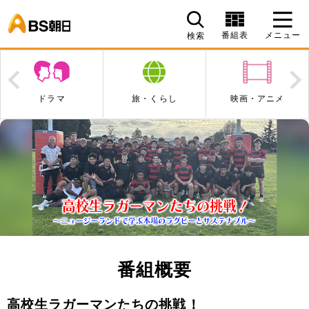
BS朝日
番組表
メニュー
検索
Prev
N
ドラマ
旅・くらし
映画・アニメ
番組概要
高校生ラガーマンたちの挑戦！