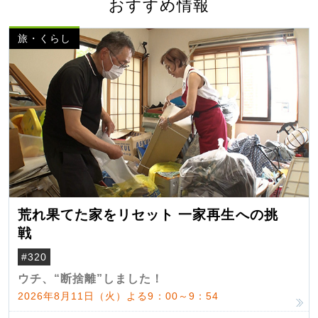
おすすめ情報
旅・くらし
荒れ果てた家をリセット 一家再生への挑
戦
#320
ウチ、“断捨離”しました！
2026年8月11日（火）よる9：00～9：54