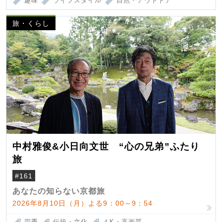
趣味
ライフスタイル
自然・アウトドア
旅・くらし
中村雅俊&小日向文世 “心の兄弟”ふたり
旅
#161
あなたの知らない京都旅
2026年8月10日（月）よる9：00～9：54
四季
伝統・文化
４K・高画質