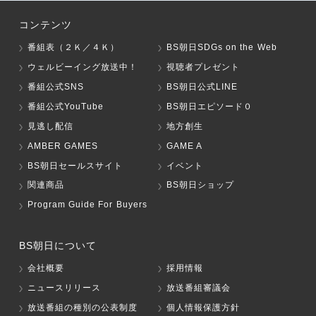
コンテンツ
番組表（２Ｋ／４Ｋ）
BS朝日SDGs on the Web
ウェルビーイング放送中！
視聴者プレゼント
番組公式SNS
BS朝日公式LINE
番組公式YouTube
BS朝日エピソード０
見逃し配信
地方創生
AMBER GAMES
GAME A
BS朝日セールスサイト
イベント
関連商品
BS朝日ショップ
Program Guide For Buyers
BS朝日について
会社概要
採用情報
ニュースリリース
放送番組審議会
放送番組の種別の公表制度
個人情報保護方針