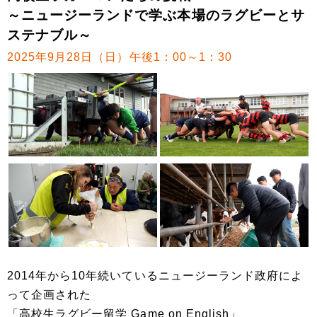
～ニュージーランドで学ぶ本場のラグビーとサ
ステナブル～
2025年9月28日（日）午後1：00～1：30
2014年から10年続いているニュージーランド政府によ
って企画された
「高校生ラグビー留学 Game on English」