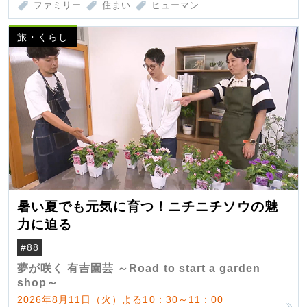
ファミリー
住まい
ヒューマン
旅・くらし
暑い夏でも元気に育つ！ニチニチソウの魅
力に迫る
#88
夢が咲く 有吉園芸 ～Road to start a garden
shop～
2026年8月11日（火）よる10：30～11：00