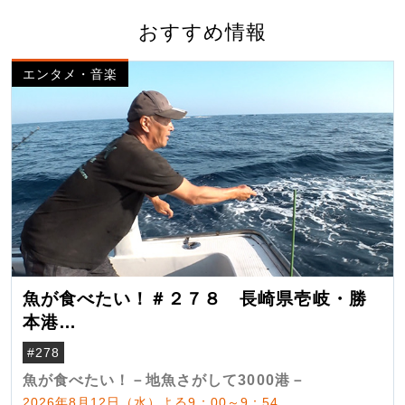
おすすめ情報
エンタメ・音楽
魚が食べたい！＃２７８ 長崎県壱岐・勝
本港
（クロマグロ）
#278
魚が食べたい！－地魚さがして3000港－
2026年8月12日（水）よる9：00～9：54