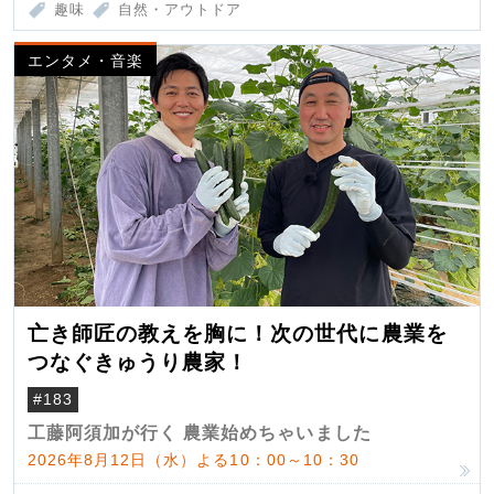
趣味
自然・アウトドア
エンタメ・音楽
亡き師匠の教えを胸に！次の世代に農業を
つなぐきゅうり農家！
#183
工藤阿須加が行く 農業始めちゃいました
2026年8月12日（水）よる10：00～10：30