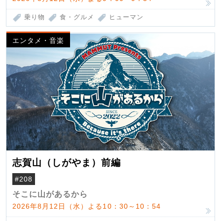
乗り物
食・グルメ
ヒューマン
エンタメ・音楽
志賀山（しがやま）前編
#208
そこに山があるから
2026年8月12日（水）よる10：30～10：54