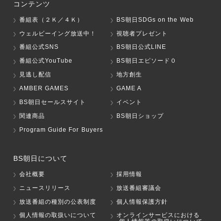
コンテンツ
番組表（２Ｋ／４Ｋ）
BS朝日SDGs on the Web
ウェルビーイング放送中！
視聴者プレゼント
番組公式SNS
BS朝日公式LINE
番組公式YouTube
BS朝日エピソード０
見逃し配信
地方創生
AMBER GAMES
GAME A
BS朝日セールスサイト
イベント
関連商品
BS朝日ショップ
Program Guide For Buyers
BS朝日について
会社概要
採用情報
ニュースリリース
放送番組審議会
放送番組の種別の公表制度
個人情報保護方針
個人情報の取扱いについて
オンラインサービスにおける