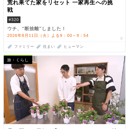
荒れ果てた家をリセット 一家再生への挑
戦
#320
ウチ、“断捨離”しました！
2026年8月11日（火）よる9：00～9：54
ファミリー
住まい
ヒューマン
旅・くらし