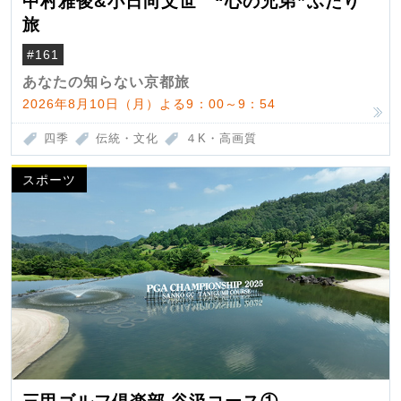
中村雅俊&小日向文世 “心の兄弟”ふたり
旅
#161
あなたの知らない京都旅
2026年8月10日（月）よる9：00～9：54
四季
伝統・文化
４K・高画質
スポーツ