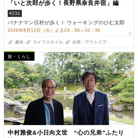
「いと次郎が歩く！長野県奈良井宿」編
#231
バナナマン日村が歩く！ ウォーキングのひむ太郎
2026年8月11日（火）よる10：00～10：30
趣味
ライフスタイル
自然・アウトドア
旅・くらし
中村雅俊&小日向文世 “心の兄弟”ふたり