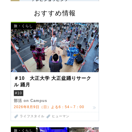
おすすめ情報
旅・くらし
＃10 大正大学 大正盆踊りサーク
ル 踊月
#10
部活 on Campus
2026年8月9日（日）よる6：54～7：00
ライフスタイル
ヒューマン
旅・くらし