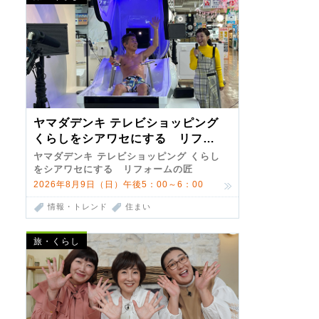
ヤマダデンキ テレビショッピング
くらしをシアワセにする リフォ
ームの匠 第7弾
ヤマダデンキ テレビショッピング くらし
をシアワセにする リフォームの匠
2026年8月9日（日）午後5：00～6：00
情報・トレンド
住まい
旅・くらし