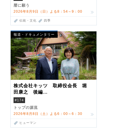
暦に願う
2026年8月9日（日）よる8：54～9：00
伝統・文化
四季
報道・ドキュメンタリー
株式会社キッツ 取締役会長 堀
田康之 後編
米国駐在でも浮かんだ八ヶ岳 山
#174
小屋を営んだ父母
トップの源流
2026年8月8日（土）よる6：00～6：30
ヒューマン