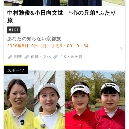
中村雅俊&小日向文世 “心の兄弟”ふたり
旅
#161
あなたの知らない京都旅
2026年8月10日（月）よる9：00～9：54
四季
伝統・文化
４K・高画質
スポーツ