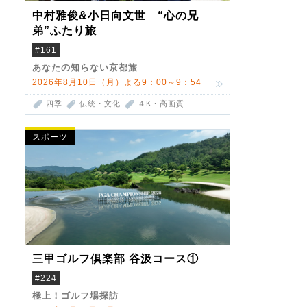
中村雅俊&小日向文世 “心の兄
弟”ふたり旅
#161
あなたの知らない京都旅
2026年8月10日（月）よる9：00～9：54
四季
伝統・文化
４K・高画質
スポーツ
三甲ゴルフ倶楽部 谷汲コース①
#224
極上！ゴルフ場探訪