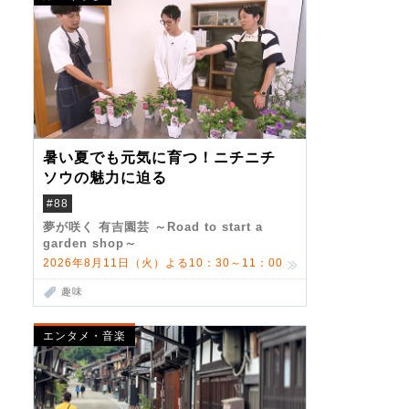
暑い夏でも元気に育つ！ニチニチ
ソウの魅力に迫る
#88
夢が咲く 有吉園芸 ～Road to start a
garden shop～
2026年8月11日（火）よる10：30～11：00
趣味
エンタメ・音楽