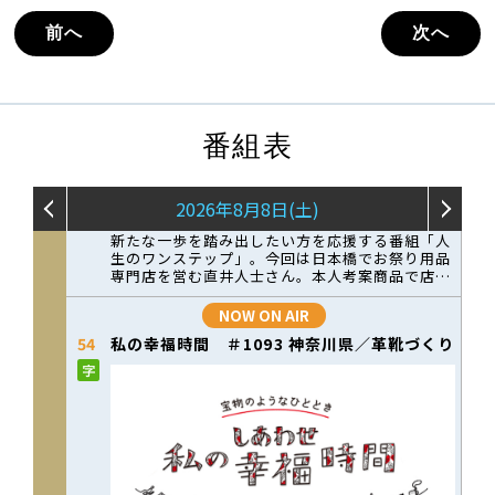
前へ
次へ
番組表