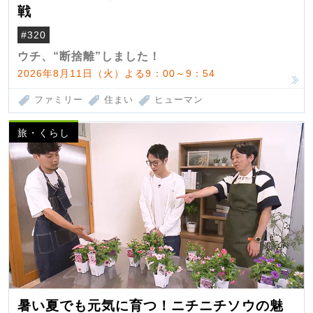
戦
#320
ウチ、“断捨離”しました！
2026年8月11日（火）よる9：00～9：54
ファミリー
住まい
ヒューマン
旅・くらし
暑い夏でも元気に育つ！ニチニチソウの魅