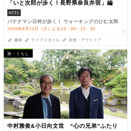
「いと次郎が歩く！長野県奈良井宿」編
#231
バナナマン日村が歩く！ ウォーキングのひむ太郎
2026年8月11日（火）よる10：00～10：30
趣味
ライフスタイル
自然・アウトドア
旅・くらし
中村雅俊&小日向文世 “心の兄弟”ふたり