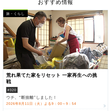
おすすめ情報
旅・くらし
荒れ果てた家をリセット 一家再生への挑
戦
#320
ウチ、“断捨離”しました！
2026年8月11日（火）よる9：00～9：54