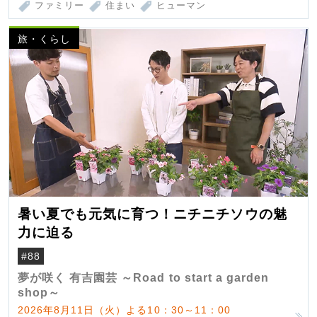
ファミリー
住まい
ヒューマン
旅・くらし
暑い夏でも元気に育つ！ニチニチソウの魅
力に迫る
#88
夢が咲く 有吉園芸 ～Road to start a garden
shop～
2026年8月11日（火）よる10：30～11：00