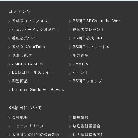
コンテンツ
番組表（２Ｋ／４Ｋ）
BS朝日SDGs on the Web
ウェルビーイング放送中！
視聴者プレゼント
番組公式SNS
BS朝日公式LINE
番組公式YouTube
BS朝日エピソード０
見逃し配信
地方創生
AMBER GAMES
GAME A
BS朝日セールスサイト
イベント
関連商品
BS朝日ショップ
Program Guide For Buyers
BS朝日について
会社概要
採用情報
ニュースリリース
放送番組審議会
放送番組の種別の公表制度
個人情報保護方針