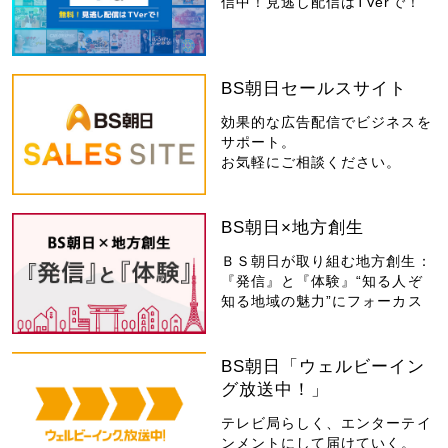
信中！見逃し配信はTVerで！
BS朝日セールスサイト
効果的な広告配信でビジネスを
サポート。
お気軽にご相談ください。
BS朝日×地方創生
ＢＳ朝日が取り組む地方創生：
『発信』と『体験』“知る人ぞ
知る地域の魅力”にフォーカス
BS朝日「ウェルビーイン
グ放送中！」
テレビ局らしく、エンターテイ
ンメントにして届けていく。