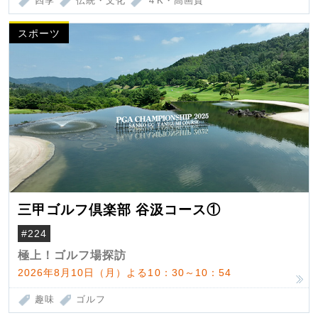
四季
伝統・文化
４K・高画質
スポーツ
三甲ゴルフ倶楽部 谷汲コース①
#224
極上！ゴルフ場探訪
2026年8月10日（月）よる10：30～10：54
趣味
ゴルフ