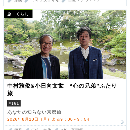
趣味
ライフスタイル
自然・アウトドア
旅・くらし
中村雅俊&小日向文世 “心の兄弟”ふたり
旅
#161
あなたの知らない京都旅
2026年8月10日（月）よる9：00～9：54