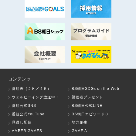
コンテンツ
番組表（２Ｋ／４Ｋ）
BS朝日SDGs on the Web
ウェルビーイング放送中！
視聴者プレゼント
番組公式SNS
BS朝日公式LINE
番組公式YouTube
BS朝日エピソード０
見逃し配信
地方創生
AMBER GAMES
GAME A