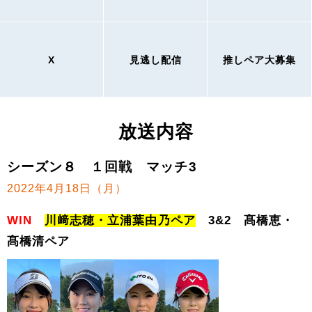
X
見逃し配信
推しペア大募集
放送内容
シーズン８ １回戦 マッチ3
2022年4月18日（月）
WIN
川﨑志穂・立浦葉由乃ペア
3&2 髙橋恵・
髙橋清ペア