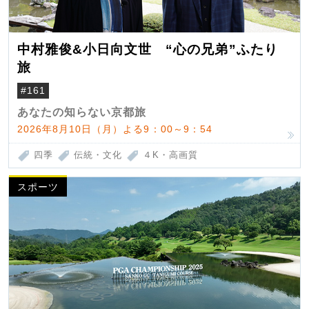
中村雅俊&小日向文世 “心の兄弟”ふたり
旅
#161
あなたの知らない京都旅
2026年8月10日（月）よる9：00～9：54
四季
伝統・文化
４K・高画質
スポーツ