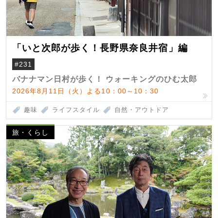
「いと次郎が歩く！長野県奈良井宿」編
#231
バナナマン日村が歩く！ ウォーキングのひむ太郎
2026年8月11日（火）よる10：00～10：30
趣味
ライフスタイル
自然・アウトドア
旅・くらし