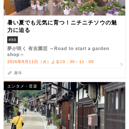
暑い夏でも元気に育つ！ニチニチソウの魅
力に迫る
#88
夢が咲く 有吉園芸 ～Road to start a garden
shop～
2026年8月11日（火）よる10：30～11：00
趣味
エンタメ・音楽