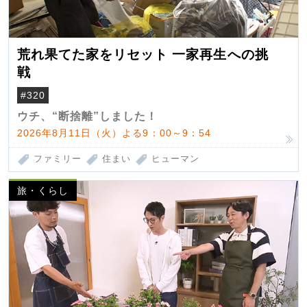
荒れ果てた家をリセット 一家再生への挑
戦
#320
ウチ、“断捨離”しました！
2026年8月11日（火）よる9：00～9：54
ファミリー
住まい
ヒューマン
旅・くらし