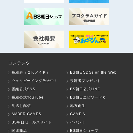
コンテンツ
番組表（２Ｋ／４Ｋ）
BS朝日SDGs on the Web
ウェルビーイング放送中！
視聴者プレゼント
番組公式SNS
BS朝日公式LINE
番組公式YouTube
BS朝日エピソード０
見逃し配信
地方創生
AMBER GAMES
GAME A
BS朝日セールスサイト
イベント
関連商品
BS朝日ショップ