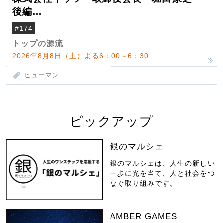
後編
米国駐在でも浮かんだ八ヶ岳 山小屋を営
#174
んだ父母
トップの源流
2026年8月8日（土）よる6：00～6：30
ヒューマン
ピックアップ
銀のマルシェ
銀のマルシェは、人生の新しい
一歩に光を当て、人と社会をつ
なぐ取り組みです。
AMBER GAMES