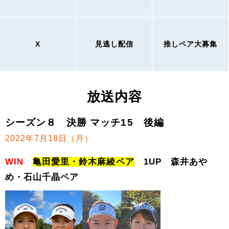
X
見逃し配信
推しペア大募集
放送内容
シーズン８ 決勝 マッチ15 後編
2022年7月18日（月）
WIN
亀田愛里・鈴木麻綾ペア
1UP 森井あや
め・石山千晶ペア