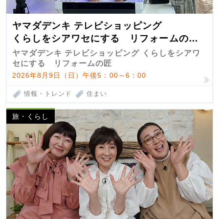
ヤマダデンキ テレビショッピング
くらしをシアワセにする リフォームの
匠 第7弾
ヤマダデンキ テレビショッピング くらしをシアワ
セにする リフォームの匠
2026年8月9日（日）午後5：00～6：00
情報・トレンド
住まい
旅・くらし