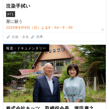
注染手拭い
#71
暦に願う
2026年8月9日（日）よる8：54～9：00
伝統・文化
四季
報道・ドキュメンタリー
株式会社キッツ 取締役会長 堀田康之