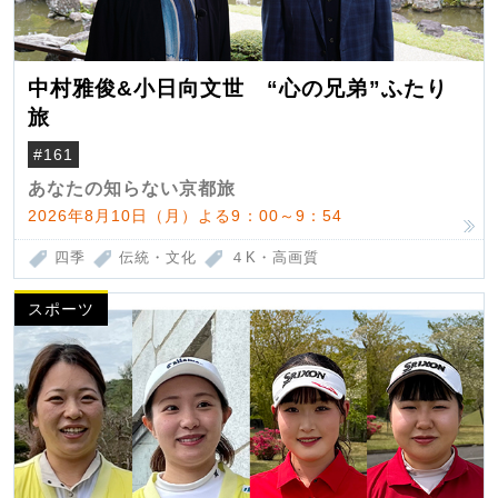
中村雅俊&小日向文世 “心の兄弟”ふたり
旅
#161
あなたの知らない京都旅
2026年8月10日（月）よる9：00～9：54
四季
伝統・文化
４K・高画質
スポーツ