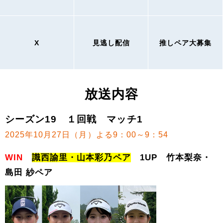
X
見逃し配信
推しペア大募集
放送内容
シーズン19 １回戦 マッチ1
2025年10月27日（月）よる9：00～9：54
WIN
識西諭里・山本彩乃ペア
1UP 竹本梨奈・
島田 紗ペア