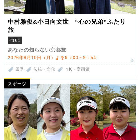
中村雅俊&小日向文世 “心の兄弟”ふたり
旅
#161
あなたの知らない京都旅
2026年8月10日（月）よる9：00～9：54
四季
伝統・文化
４K・高画質
スポーツ