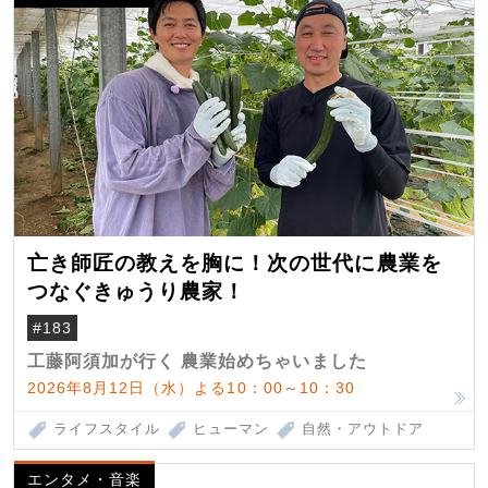
亡き師匠の教えを胸に！次の世代に農業を
つなぐきゅうり農家！
#183
工藤阿須加が行く 農業始めちゃいました
2026年8月12日（水）よる10：00～10：30
ライフスタイル
ヒューマン
自然・アウトドア
エンタメ・音楽