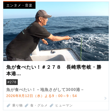
エンタメ・音楽
魚が食べたい！＃２７８ 長崎県壱岐・勝
本港
（クロマグロ）
#278
魚が食べたい！－地魚さがして3000港－
2026年8月12日（水）よる9：00～9：54
乗り物
食・グルメ
ヒューマン