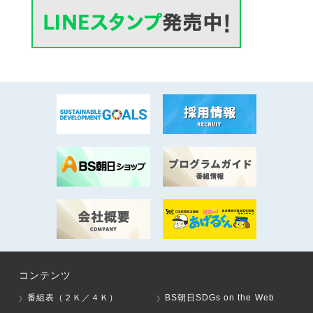
コンテンツ
番組表（２Ｋ／４Ｋ）
BS朝日SDGs on the Web