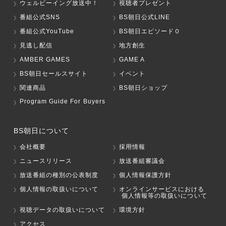
ウェルビーイング放送中！
視聴者プレゼント
番組公式SNS
BS朝日公式LINE
番組公式YouTube
BS朝日エピソード０
見逃し配信
地方創生
AMBER GAMES
GAME A
BS朝日セールスサイト
イベント
関連商品
BS朝日ショップ
Program Guide For Buyers
BS朝日について
会社概要
採用情報
ニュースリリース
放送番組審議会
放送番組の種別の公表制度
個人情報保護方針
個人情報の取扱いについて
オンラインサービスにおける
個人情報等の取扱いについて
視聴データの取扱いについて
環境方針
アクセス