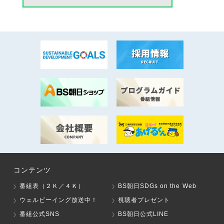
コンテンツ
番組表（２Ｋ／４Ｋ）
BS朝日SDGs on the Web
ウェルビーイング放送中！
視聴者プレゼント
番組公式SNS
BS朝日公式LINE