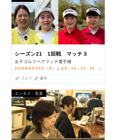
シーズン21 1回戦 マッチ３
女子ゴルフペアマッチ選手権
2026年8月10日（月）よる9：54～10：30
ゴルフ
趣味
エンタメ・音楽