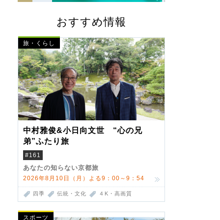
おすすめ情報
旅・くらし
中村雅俊&小日向文世 “心の兄
弟”ふたり旅
#161
あなたの知らない京都旅
2026年8月10日（月）よる9：00～9：54
四季
伝統・文化
４K・高画質
スポーツ