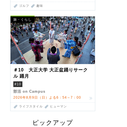
ゴルフ
趣味
旅・くらし
＃10 大正大学 大正盆踊りサーク
ル 踊月
#10
部活 on Campus
2026年8月9日（日）よる6：54～7：00
ライフスタイル
ヒューマン
ピックアップ