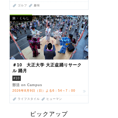
ゴルフ
趣味
旅・くらし
＃10 大正大学 大正盆踊りサーク
ル 踊月
#10
部活 on Campus
2026年8月9日（日）よる6：54～7：00
ライフスタイル
ヒューマン
ピックアップ