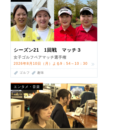
シーズン21 1回戦 マッチ３
女子ゴルフペアマッチ選手権
2026年8月10日（月）よる9：54～10：30
ゴルフ
趣味
エンタメ・音楽