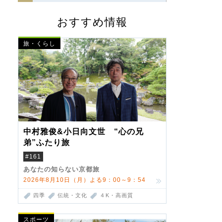
おすすめ情報
旅・くらし
中村雅俊&小日向文世 “心の兄
弟”ふたり旅
#161
あなたの知らない京都旅
2026年8月10日（月）よる9：00～9：54
四季
伝統・文化
４K・高画質
スポーツ