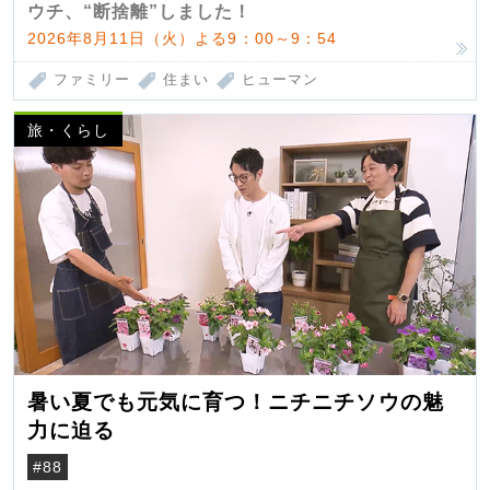
ウチ、“断捨離”しました！
2026年8月11日（火）よる9：00～9：54
ファミリー
住まい
ヒューマン
旅・くらし
暑い夏でも元気に育つ！ニチニチソウの魅
力に迫る
#88