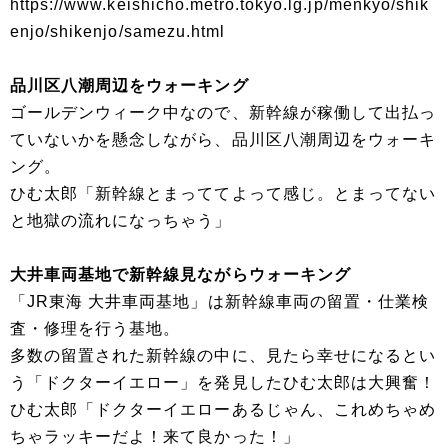
https://www.keishicho.metro.tokyo.lg.jp/menkyo/shik
enjo/shikenjo/samezu.html
品川区八潮周辺をウォーキング
ゴールデンウィーク中なので、新幹線が稼働して出払っ
ていないかを懸念しながら、品川区八潮周辺をウォーキ
ング。
ひむ太郎「新幹線とまっててよって感じ。とまってない
と地獄の流れになっちゃう」
大井車両基地で新幹線見ながらウォーキング
「JR東海 大井車両基地」は新幹線車両の留置・仕業検
査・修理を行う基地。
多数の留置された新幹線の中に、見たら幸せになるとい
う「ドクターイエロー」を発見したひむ太郎は大興奮！
ひむ太郎「ドクターイエローあるじゃん、これめちゃめ
ちゃラッキーだよ！来て良かった！」