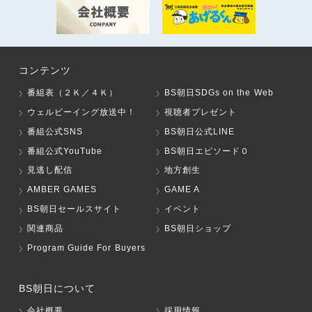
コンテンツ
番組表（２Ｋ／４Ｋ）
BS朝日SDGs on the Web
ウェルビーイング放送中！
視聴者プレゼント
番組公式SNS
BS朝日公式LINE
番組公式YouTube
BS朝日エピソード０
見逃し配信
地方創生
AMBER GAMES
GAME A
BS朝日セールスサイト
イベント
関連商品
BS朝日ショップ
Program Guide For Buyers
BS朝日について
会社概要
採用情報