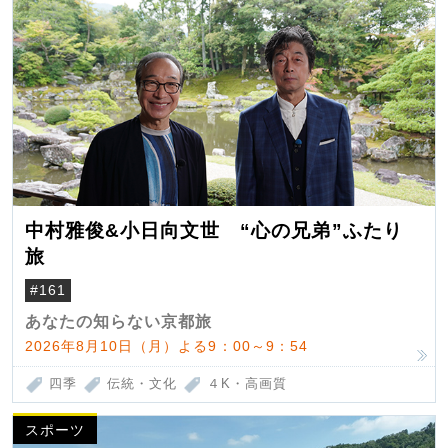
中村雅俊&小日向文世 “心の兄弟”ふたり
旅
#161
あなたの知らない京都旅
2026年8月10日（月）よる9：00～9：54
四季
伝統・文化
４K・高画質
スポーツ