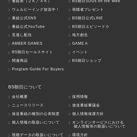
番組表（２Ｋ／４Ｋ）
BS朝日SDGs on the Web
ウェルビーイング放送中！
視聴者プレゼント
番組公式SNS
BS朝日公式LINE
番組公式YouTube
BS朝日エピソード０
見逃し配信
地方創生
AMBER GAMES
GAME A
BS朝日セールスサイト
イベント
関連商品
BS朝日ショップ
Program Guide For Buyers
BS朝日について
会社概要
採用情報
ニュースリリース
放送番組審議会
放送番組の種別の公表制度
個人情報保護方針
個人情報の取扱いについて
オンラインサービスにおける
個人情報等の取扱いについて
視聴データの取扱いについて
環境方針