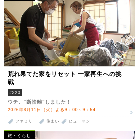
荒れ果てた家をリセット 一家再生への挑
戦
#320
ウチ、“断捨離”しました！
2026年8月11日（火）よる9：00～9：54
ファミリー
住まい
ヒューマン
旅・くらし