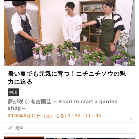
暑い夏でも元気に育つ！ニチニチソウの魅
力に迫る
#88
夢が咲く 有吉園芸 ～Road to start a garden
shop～
2026年8月11日（火）よる10：30～11：00
趣味