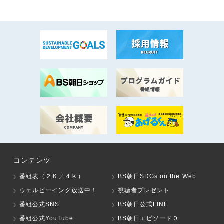
コンテンツ
番組表（２Ｋ／４Ｋ）
BS朝日SDGs on the Web
ウェルビーイング放送中！
視聴者プレゼント
番組公式SNS
BS朝日公式LINE
番組公式YouTube
BS朝日エピソード０