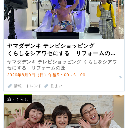
ヤマダデンキ テレビショッピング
くらしをシアワセにする リフォームの
匠 第7弾
ヤマダデンキ テレビショッピング くらしをシアワ
セにする リフォームの匠
2026年8月9日（日）午後5：00～6：00
情報・トレンド
住まい
旅・くらし