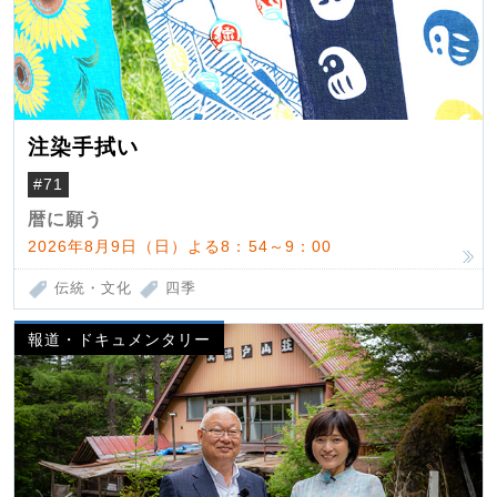
注染手拭い
#71
暦に願う
2026年8月9日（日）よる8：54～9：00
伝統・文化
四季
報道・ドキュメンタリー