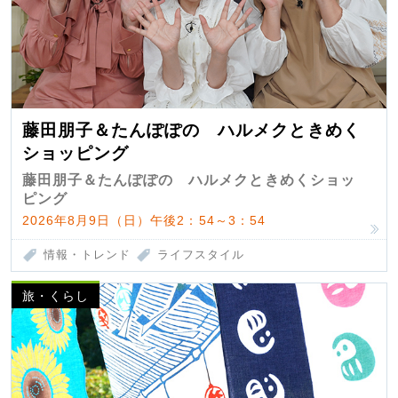
藤田朋子＆たんぽぽの ハルメクときめく
ショッピング
藤田朋子＆たんぽぽの ハルメクときめくショッ
ピング
2026年8月9日（日）午後2：54～3：54
情報・トレンド
ライフスタイル
旅・くらし