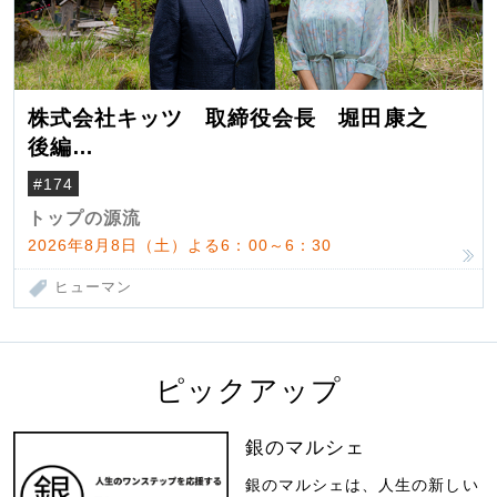
株式会社キッツ 取締役会長 堀田康之
後編
米国駐在でも浮かんだ八ヶ岳 山小屋を営
#174
んだ父母
トップの源流
2026年8月8日（土）よる6：00～6：30
ヒューマン
ピックアップ
銀のマルシェ
銀のマルシェは、人生の新しい