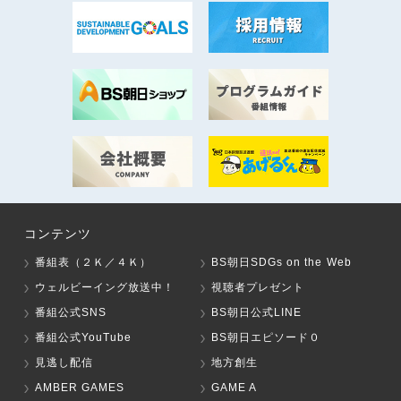
コンテンツ
番組表（２Ｋ／４Ｋ）
BS朝日SDGs on the Web
ウェルビーイング放送中！
視聴者プレゼント
番組公式SNS
BS朝日公式LINE
番組公式YouTube
BS朝日エピソード０
見逃し配信
地方創生
AMBER GAMES
GAME A