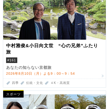
中村雅俊&小日向文世 “心の兄弟”ふたり
旅
#161
あなたの知らない京都旅
2026年8月10日（月）よる9：00～9：54
四季
伝統・文化
４K・高画質
スポーツ