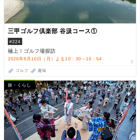
三甲ゴルフ倶楽部 谷汲コース①
#224
極上！ゴルフ場探訪
2026年8月10日（月）よる10：30～10：54
ゴルフ
趣味
旅・くらし