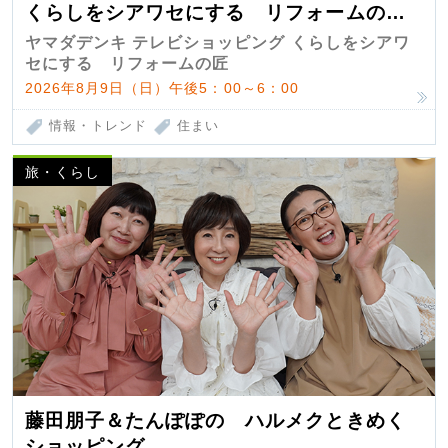
くらしをシアワセにする リフォームの
匠 第7弾
ヤマダデンキ テレビショッピング くらしをシアワ
セにする リフォームの匠
2026年8月9日（日）午後5：00～6：00
情報・トレンド
住まい
旅・くらし
藤田朋子＆たんぽぽの ハルメクときめく
ショッピング