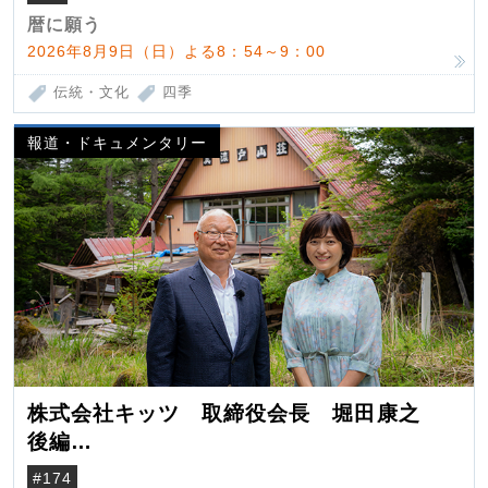
暦に願う
2026年8月9日（日）よる8：54～9：00
伝統・文化
四季
報道・ドキュメンタリー
株式会社キッツ 取締役会長 堀田康之
後編
米国駐在でも浮かんだ八ヶ岳 山小屋を営
#174