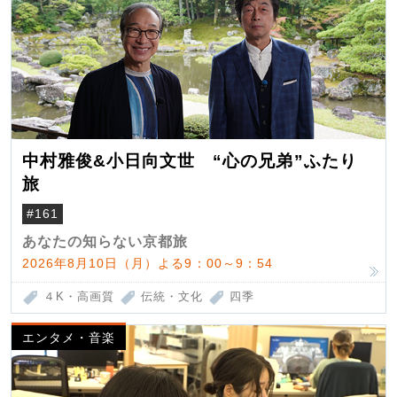
中村雅俊&小日向文世 “心の兄弟”ふたり
旅
#161
あなたの知らない京都旅
2026年8月10日（月）よる9：00～9：54
４K・高画質
伝統・文化
四季
エンタメ・音楽