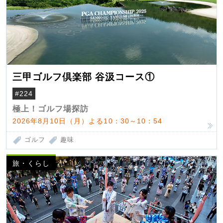
三甲ゴルフ倶楽部 谷汲コース①
#224
極上！ゴルフ場探訪
2026年8月10日（月）よる10：30～10：54
ゴルフ
趣味
旅・くらし