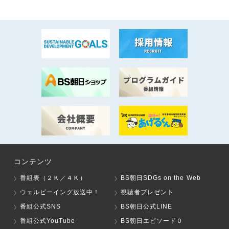
コンテンツ
番組表（２Ｋ／４Ｋ）
BS朝日SDGs on the Web
ウェルビーイング放送中！
視聴者プレゼント
番組公式SNS
BS朝日公式LINE
番組公式YouTube
BS朝日エピソード０