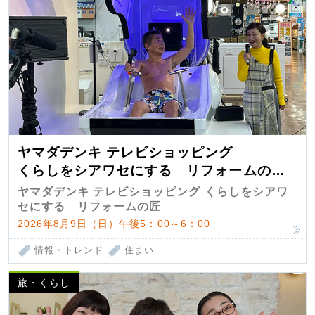
ヤマダデンキ テレビショッピング
くらしをシアワセにする リフォームの
匠 第7弾
ヤマダデンキ テレビショッピング くらしをシアワ
セにする リフォームの匠
2026年8月9日（日）午後5：00～6：00
情報・トレンド
住まい
旅・くらし