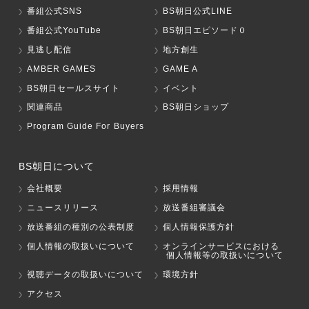
番組公式SNS
BS朝日公式LINE
番組公式YouTube
BS朝日エピソード０
見逃し配信
地方創生
AMBER GAMES
GAME A
BS朝日セールスサイト
イベント
関連商品
BS朝日ショップ
Program Guide For Buyers
BS朝日について
会社概要
採用情報
ニュースリリース
放送番組審議会
放送番組の種別の公表制度
個人情報保護方針
個人情報の取扱いについて
オンラインサービスにおける
個人情報等の取扱いについて
視聴データの取扱いについて
環境方針
アクセス