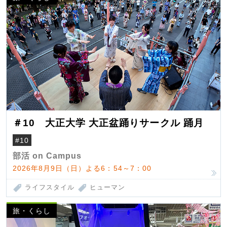
＃10 大正大学 大正盆踊りサークル 踊月
#10
部活 on Campus
2026年8月9日（日）よる6：54～7：00
ライフスタイル
ヒューマン
旅・くらし