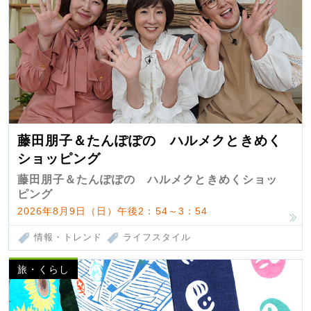
藤田朋子＆たんぽぽの ハルメクときめく
ショッピング
藤田朋子＆たんぽぽの ハルメクときめくショッ
ピング
2026年8月9日（日）午後2：54～3：54
情報・トレンド
ライフスタイル
旅・くらし