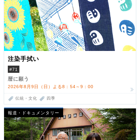
注染手拭い
#71
暦に願う
2026年8月9日（日）よる8：54～9：00
伝統・文化
四季
報道・ドキュメンタリー