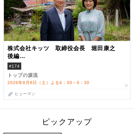
株式会社キッツ 取締役会長 堀田康之
後編
米国駐在でも浮かんだ八ヶ岳 山小屋を営
#174
んだ父母
トップの源流
2026年8月8日（土）よる6：00～6：30
ヒューマン
ピックアップ