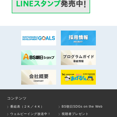
コンテンツ
番組表（２Ｋ／４Ｋ）
BS朝日SDGs on the Web
ウェルビーイング放送中！
視聴者プレゼント