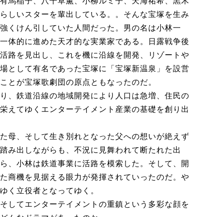
有馬稲子、八千草薫、小柳ルミ子、天海祐希、黒木
らしいスターを輩出している。。そんな宝塚を生み
強くけん引していた人間だった。男の名は小林一
一体的に進めた天才的な実業家である。日露戦争後
活路を見出し、これを機に沿線を開発、リゾートや
場として有名であった宝塚に「宝塚新温泉」を設営
ことが宝塚歌劇団の原点ともなったのだ。
り、鉄道沿線の地域開発により人口は急増、住民の
栄えてゆくエンターテイメント産業の基礎を創り出
た母、そして生き別れとなった父への想いが絶えず
踏み出しながらも、不況に見舞われて断たれた出
ら、小林は鉄道事業に活路を模索した。そして、開
た商機を見据える眼力が発揮されていったのだ。や
ゆく立役者となってゆく。
そしてエンターテイメントの重鎮という多彩な顔を