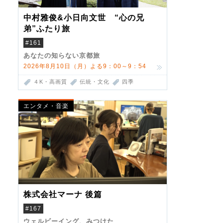
中村雅俊&小日向文世 “心の兄
弟”ふたり旅
#161
あなたの知らない京都旅
2026年8月10日（月）よる9：00～9：54
４K・高画質
伝統・文化
四季
エンタメ・音楽
株式会社マーナ 後篇
#167
ウェルビーイング、みつけた