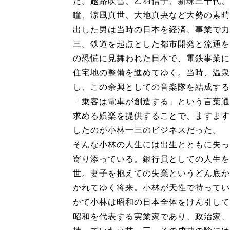
た。越路吹雪、乙羽信子、新珠三千代、
瞳、涼風真世、大地真央など大勢の素晴
出した男は当時の日本を経済、事業で力
三。鉄道を起点とした都市開発と流通を
の恐慌に見舞われた日本で、電鉄事業に
住宅地の整備を進めてゆく。当時、温泉
し、この余興としての音楽隊を結成する
「乗客は電車が創造する」という言葉通
求める娯楽を提供することで、ますます
したのが小林一三のビジネスだった。
そんな小林の人生には出生とともに失っ
寄り添っている。銀行員としての人生を
世。妻子を抱えての失業というどん底か
かれてゆく将来。小林が天性で持ってい
がて小林は昭和の日本全体をけん引して
昭和を代表する実業家であり、政治家、