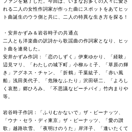
ファンを魅了した。今回は、いまなお多くの人々に愛さ
れる二人の女性作詞家が作った曲にスポットをあてヒッ
ト曲誕生のウラ側と共に、二人の特異な生き方を探る！
・安井かずみ＆岩谷時子の共通点
二人とも洋楽曲の訳詩から歌謡曲の作詞家となり、ヒッ
ト曲を連発した。
安井かずみ作詞：「恋のしずく」伊東ゆかり、「経験」
辺見マリ、「わたしの城下町」小柳ルミ子、「草原の輝
き」アグネス・チャン、「折鶴」千葉紘子、「赤い風
船」浅田美代子、「危険なふたり」沢田研二、「よろし
く哀愁」郷ひろみ、「不思議なピーチパイ」竹内まりや
等。
岩谷時子作詞：「ふりむかないで」ザ・ピーナッツ、
「ウナ・セラ・ディ東京」ザ・ピーナッツ、「愛の讃
歌」越路吹雪、「夜明けのうた」岸洋子、「逢いたくて