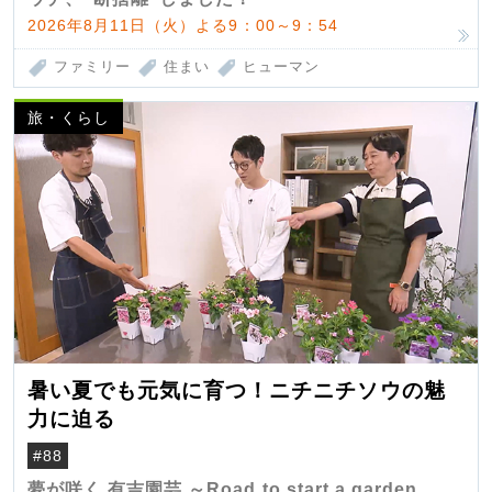
2026年8月11日（火）よる9：00～9：54
ファミリー
住まい
ヒューマン
旅・くらし
暑い夏でも元気に育つ！ニチニチソウの魅
力に迫る
#88
夢が咲く 有吉園芸 ～Road to start a garden