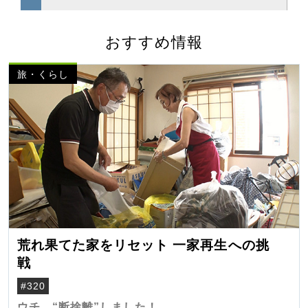
おすすめ情報
旅・くらし
荒れ果てた家をリセット 一家再生への挑
戦
#320
ウチ、“断捨離”しました！