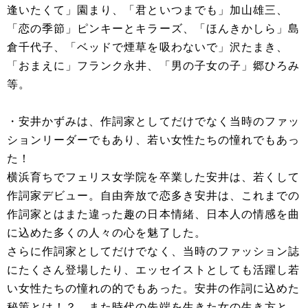
逢いたくて」園まり、「君といつまでも」加山雄三、
「恋の季節」ピンキーとキラーズ、「ほんきかしら」島
倉千代子、「ベッドで煙草を吸わないで」沢たまき、
「おまえに」フランク永井、「男の子女の子」郷ひろみ
等。
・安井かずみは、作詞家としてだけでなく当時のファッ
ションリーダーでもあり、若い女性たちの憧れでもあっ
た！
横浜育ちでフェリス女学院を卒業した安井は、若くして
作詞家デビュー。自由奔放で恋多き安井は、これまでの
作詞家とはまた違った趣の日本情緒、日本人の情感を曲
に込めた多くの人々の心を魅了した。
さらに作詞家としてだけでなく、当時のファッション誌
にたくさん登場したり、エッセイストとしても活躍し若
い女性たちの憧れの的でもあった。安井の作詞に込めた
秘策とは！？ また時代の先端を生きた女の生き方と