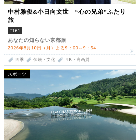
中村雅俊&小日向文世 “心の兄弟”ふたり
旅
#161
あなたの知らない京都旅
2026年8月10日（月）よる9：00～9：54
四季
伝統・文化
４K・高画質
スポーツ