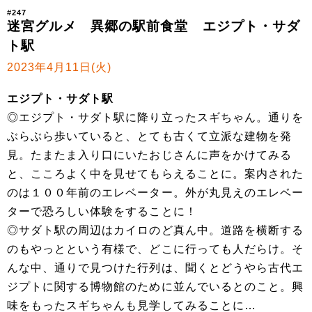
#247
迷宮グルメ 異郷の駅前食堂 エジプト・サダ
ト駅
2023年4月11日(火)
エジプト・サダト駅
◎エジプト・サダト駅に降り立ったスギちゃん。通りを
ぶらぶら歩いていると、とても古くて立派な建物を発
見。たまたま入り口にいたおじさんに声をかけてみる
と、こころよく中を見せてもらえることに。案内された
のは１００年前のエレベーター。外が丸見えのエレベー
ターで恐ろしい体験をすることに！
◎サダト駅の周辺はカイロのど真ん中。道路を横断する
のもやっとという有様で、どこに行っても人だらけ。そ
んな中、通りで見つけた行列は、聞くとどうやら古代エ
ジプトに関する博物館のために並んでいるとのこと。興
味をもったスギちゃんも見学してみることに…