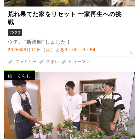
荒れ果てた家をリセット 一家再生への挑
戦
#320
ウチ、“断捨離”しました！
2026年8月11日（火）よる9：00～9：54
ファミリー
住まい
ヒューマン
旅・くらし