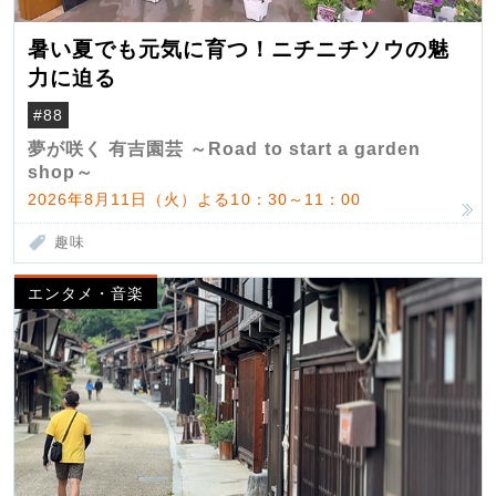
暑い夏でも元気に育つ！ニチニチソウの魅
力に迫る
#88
夢が咲く 有吉園芸 ～Road to start a garden
shop～
2026年8月11日（火）よる10：30～11：00
趣味
エンタメ・音楽