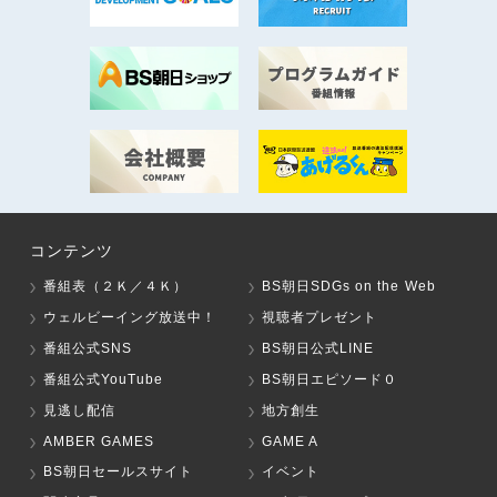
コンテンツ
番組表（２Ｋ／４Ｋ）
BS朝日SDGs on the Web
ウェルビーイング放送中！
視聴者プレゼント
番組公式SNS
BS朝日公式LINE
番組公式YouTube
BS朝日エピソード０
見逃し配信
地方創生
AMBER GAMES
GAME A
BS朝日セールスサイト
イベント