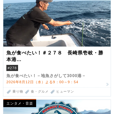
魚が食べたい！＃２７８ 長崎県壱岐・勝
本港
（クロマグロ）
#278
魚が食べたい！－地魚さがして3000港－
2026年8月12日（水）よる9：00～9：54
乗り物
食・グルメ
ヒューマン
エンタメ・音楽