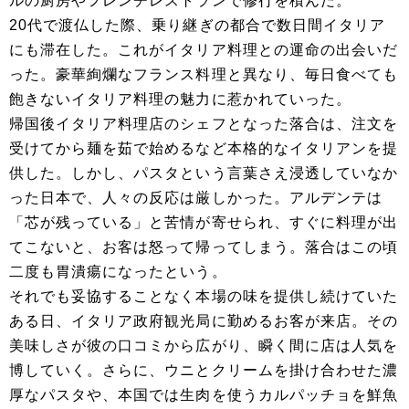
ルの厨房やフレンチレストランで修行を積んだ。
20代で渡仏した際、乗り継ぎの都合で数日間イタリア
にも滞在した。これがイタリア料理との運命の出会いだ
った。豪華絢爛なフランス料理と異なり、毎日食べても
飽きないイタリア料理の魅力に惹かれていった。
帰国後イタリア料理店のシェフとなった落合は、注文を
受けてから麺を茹で始めるなど本格的なイタリアンを提
供した。しかし、パスタという言葉さえ浸透していなか
った日本で、人々の反応は厳しかった。アルデンテは
「芯が残っている」と苦情が寄せられ、すぐに料理が出
てこないと、お客は怒って帰ってしまう。落合はこの頃
二度も胃潰瘍になったという。
それでも妥協することなく本場の味を提供し続けていた
ある日、イタリア政府観光局に勤めるお客が来店。その
美味しさが彼の口コミから広がり、瞬く間に店は人気を
博していく。さらに、ウニとクリームを掛け合わせた濃
厚なパスタや、本国では生肉を使うカルパッチョを鮮魚