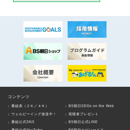
コンテンツ
番組表（２Ｋ／４Ｋ）
BS朝日SDGs on the Web
ウェルビーイング放送中！
視聴者プレゼント
番組公式SNS
BS朝日公式LINE