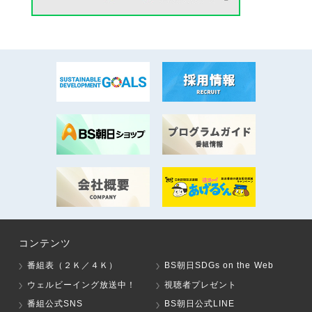
コンテンツ
番組表（２Ｋ／４Ｋ）
BS朝日SDGs on the Web
ウェルビーイング放送中！
視聴者プレゼント
番組公式SNS
BS朝日公式LINE