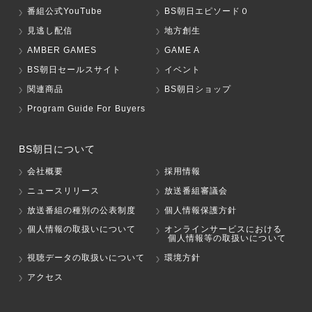
番組公式YouTube
BS朝日エピソード０
見逃し配信
地方創生
AMBER GAMES
GAME A
BS朝日セールスサイト
イベント
関連商品
BS朝日ショップ
Program Guide For Buyers
BS朝日について
会社概要
採用情報
ニュースリリース
放送番組審議会
放送番組の種別の公表制度
個人情報保護方針
個人情報の取扱いについて
オンラインサービスにおける
個人情報等の取扱いについて
視聴データの取扱いについて
環境方針
アクセス