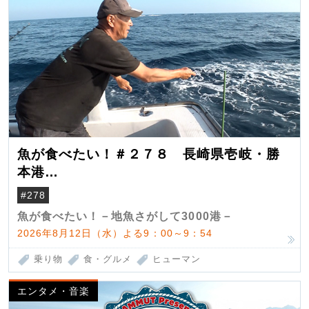
魚が食べたい！＃２７８ 長崎県壱岐・勝
本港
（クロマグロ）
#278
魚が食べたい！－地魚さがして3000港－
2026年8月12日（水）よる9：00～9：54
乗り物
食・グルメ
ヒューマン
エンタメ・音楽