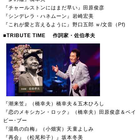
『チャールストンにはまだ早い』田原俊彦
『シンデレラ・ハネムーン』岩崎宏美
『これが愛と言えるように』野口五郎 ｗ/文音（Pf)
■TRIBUTE TIME 作詞家・佐伯孝夫
『潮来笠』（橋幸夫）橋幸夫＆五木ひろし
『恋のメキシカン・ロック』（橋幸夫）田原俊彦＆ベイ
ビー･ブー
『湯島の白梅』（小畑実）天童よしみ
『再会』（松尾和子）』坂本冬美