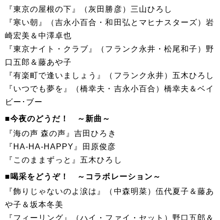
『東京の屋根の下』（灰田勝彦）三山ひろし
『寒い朝』（吉永小百合・和田弘とマヒナスターズ）岩
崎宏美＆中澤卓也
『東京ナイト・クラブ』（フランク永井・松尾和子）野
口五郎＆藤あや子
『有楽町で逢いましょう』（フランク永井）五木ひろし
『いつでも夢を』（橋幸夫・吉永小百合）橋幸夫＆ベイ
ビー･ブー
■今夜のどうだ！ ～新曲～
『海の声 森の声』吉田ひろき
『HA-HA-HAPPY』田原俊彦
『このままずっと』五木ひろし
■喝采をどうぞ！ ～コラボレーション～
『飾りじゃないのよ涙は』（中森明菜）伍代夏子＆藤あ
や子＆坂本冬美
『フィーリング』（ハイ・ファイ・セット）野口五郎＆