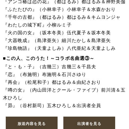
『アンコ椿は恋の花』（都はるみ）都はるみ＆神野美伽
『ふたたびの』（小林幸子）小林幸子＆水森かおり
『千年の古都』（都はるみ）都はるみ＆キムヨンジャ
『わたしの城下町』小柳ルミ子
『火の国の女』（坂本冬美）伍代夏子＆坂本冬美
『大器晩成』（島津亜矢）細川たかし＆島津亜矢
『珍島物語』（天童よしみ）八代亜紀＆天童よしみ
■この人、このうた！～コラボ名曲選③～
『と・も・子』（吉幾三）吉幾三＆千昌夫
『恋』（布施明）布施明＆石川さゆり
『再会』（松尾和子）都はるみ＆由紀さおり
『噂の女』（内山田洋とクール・ファイブ）前川清＆五
木ひろし
『昴』（谷村新司）五木ひろし＆出演者全員
放送内容を見る
出演者を見る