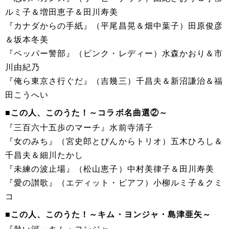
ルミ子＆増田恵子＆田川寿美
『カナダからの手紙』（平尾昌晃＆畑中葉子）田原俊彦
＆坂本冬美
『ペッパー警部』（ピンク・レディー）水森かおり＆市
川由紀乃
『俺ら東京さ行ぐだ』（吉幾三）千昌夫＆新沼謙治＆福
田こうへい
■この人、このうた！～コラボ名曲選②～
『三百六十五歩のマーチ』水前寺清子
『女のみち』（宮史郎とぴんからトリオ）五木ひろし＆
千昌夫＆細川たかし
『未練の波止場』（松山恵子）中村美律子＆田川寿美
『愛の讃歌』（エディット・ピアフ）小柳ルミ子＆クミ
コ
■この人、このうた！～キム・ヨンジャ・島津亜矢～