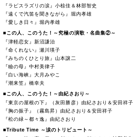
『ラピスラズリの涙』小椋佳＆林部智史
『遠くで汽笛を聞きながら』堀内孝雄
『愛しき日々』堀内孝雄
■この人、このうた！～究極の演歌・名曲集②～
『津軽恋女』新沼謙治
『命くれない』瀬川瑛子
『みちのくひとり旅』山本譲二
『瞼の母』中村美律子
『白い海峡』大月みやこ
『潮来笠』橋幸夫
■この人、このうた！～由紀さおり～
『東京の屋根の下』（灰田勝彦）由紀さおり＆安田祥子
『胸の振子』（霧島昇）由紀さおり＆安田祥子
『松の緑～都々逸』由紀さおり
■Tribute Time ～涙のトリビュート～