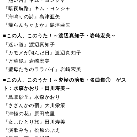
『熱い河』キム・ヨンジャ
『暗夜航路』キム・ヨンジャ
『海鳴りの詩』島津亜矢
『帰らんちゃよか』島津亜矢
■この人、このうた！～渡辺真知子・岩崎宏美～
『迷い道』渡辺真知子
『カモメが翔んだ日』渡辺真知子
『万華鏡』岩崎宏美
『聖母たちのララバイ』岩崎宏美
■この人、このうた！～究極の演歌・名曲集① ゲス
ト：水森かおり・田川寿美～
『鳥取砂丘』水森かおり
『さざんかの宿』大川栄策
『津軽の花』原田悠里
『女…ひとり旅』田川寿美
『演歌みち』松原のぶえ