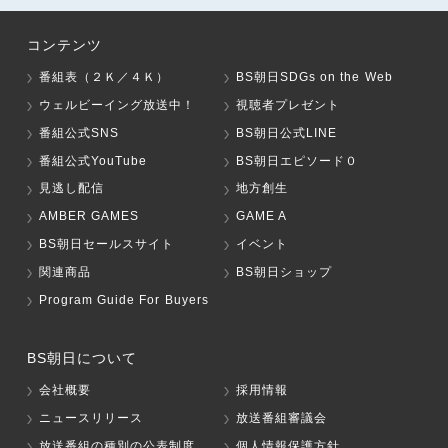
コンテンツ
番組表（２Ｋ／４Ｋ）
BS朝日SDGs on the Web
ウェルビーイング放送中！
視聴者プレゼント
番組公式SNS
BS朝日公式LINE
番組公式YouTube
BS朝日エピソード０
見逃し配信
地方創生
AMBER GAMES
GAME A
BS朝日セールスサイト
イベント
関連商品
BS朝日ショップ
Program Guide For Buyers
BS朝日について
会社概要
採用情報
ニュースリリース
放送番組審議会
放送番組の種別の公表制度
個人情報保護方針