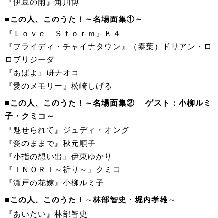
『伊豆の雨』角川博
■この人、このうた！～名場面集①～
『Ｌｏｖｅ Ｓｔｏｒｍ』Ｋ４
『フライディ・チャイナタウン』（泰葉）ドリアン・ロ
ロブリジーダ
『あばよ』研ナオコ
『愛のメモリー』松崎しげる
■この人、このうた！～名場面集② ゲスト：小柳ルミ
子・クミコ～
『魅せられて』ジュディ・オング
『愛のままで』秋元順子
『小指の想い出』伊東ゆかり
『ＩＮＯＲＩ～祈り～』クミコ
『瀬戸の花嫁』小柳ルミ子
■この人、このうた！～林部智史・堀内孝雄～
『あいたい』林部智史