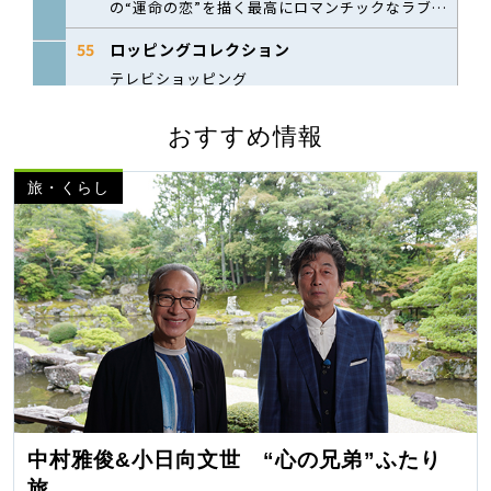
おすすめ情報
旅・くらし
中村雅俊&小日向文世 “心の兄弟”ふたり
旅