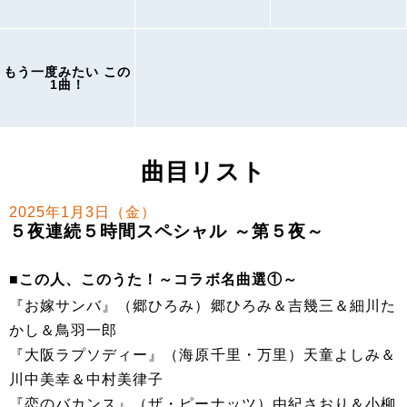
もう一度みたい この
1曲！
曲目リスト
2025年1月3日（金）
５夜連続５時間スペシャル ～第５夜～
■この人、このうた！～コラボ名曲選①～
『お嫁サンバ』（郷ひろみ）郷ひろみ＆吉幾三＆細川た
かし＆鳥羽一郎
『大阪ラプソディー』（海原千里・万里）天童よしみ＆
川中美幸＆中村美律子
『恋のバカンス』（ザ・ピーナッツ）由紀さおり＆小柳