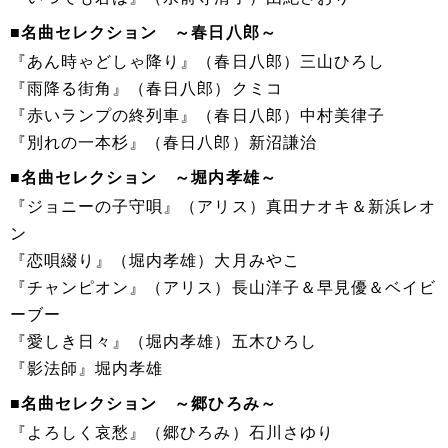
■名曲セレクション ～春日八郎～
『あん時ゃどしゃ降り』（春日八郎）三山ひろし
『雨降る街角』（春日八郎）クミコ
『赤いランプの終列車』（春日八郎）中村美律子
『別れの一本杉』（春日八郎）新沼謙治
■名曲セレクション ～堀内孝雄～
『ジョニーの子守唄』（アリス）真田ナオキ＆新浜レオ
ン
『恋唄綴り』（堀内孝雄）大月みやこ
『チャンピオン』（アリス）長山洋子＆早見優＆ベイビ
ーブー
『愛しき日々』（堀内孝雄）五木ひろし
『影法師』堀内孝雄
■名曲セレクション ～郷ひろみ～
『よろしく哀愁』（郷ひろみ）石川さゆり