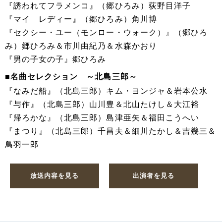
『誘われてフラメンコ』（郷ひろみ）荻野目洋子
『マイ レディー』（郷ひろみ）角川博
『セクシー・ユー（モンロー・ウォーク）』（郷ひろ
み）郷ひろみ＆市川由紀乃＆水森かおり
『男の子女の子』郷ひろみ
■名曲セレクション ～北島三郎～
『なみだ船』（北島三郎）キム・ヨンジャ＆岩本公水
『与作』（北島三郎）山川豊＆北山たけし＆大江裕
『帰ろかな』（北島三郎）島津亜矢＆福田こうへい
『まつり』（北島三郎）千昌夫＆細川たかし＆吉幾三＆
鳥羽一郎
放送内容を見る
出演者を見る