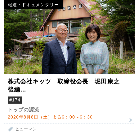
報道・ドキュメンタリー
株式会社キッツ 取締役会長 堀田康之
後編
米国駐在でも浮かんだ八ヶ岳 山小屋を営
#174
んだ父母
トップの源流
2026年8月8日（土）よる6：00～6：30
ヒューマン