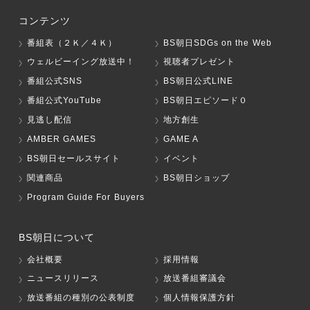
コンテンツ
番組表（２Ｋ／４Ｋ）
BS朝日SDGs on the Web
ウェルビーイング放送中！
視聴者プレゼント
番組公式SNS
BS朝日公式LINE
番組公式YouTube
BS朝日エピソード０
見逃し配信
地方創生
AMBER GAMES
GAME A
BS朝日セールスサイト
イベント
関連商品
BS朝日ショップ
Program Guide For Buyers
BS朝日について
会社概要
採用情報
ニュースリリース
放送番組審議会
放送番組の種別の公表制度
個人情報保護方針