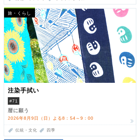
旅・くらし
注染手拭い
#71
暦に願う
2026年8月9日（日）よる8：54～9：00
伝統・文化
四季