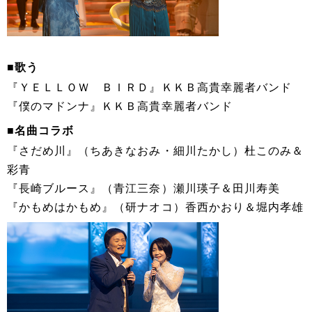
■歌う
『ＹＥＬＬＯＷ ＢＩＲＤ』ＫＫＢ高貴幸麗者バンド
『僕のマドンナ』ＫＫＢ高貴幸麗者バンド
■名曲コラボ
『さだめ川』（ちあきなおみ・細川たかし）杜このみ＆
彩青
『長崎ブルース』（青江三奈）瀬川瑛子＆田川寿美
『かもめはかもめ』（研ナオコ）香西かおり＆堀内孝雄