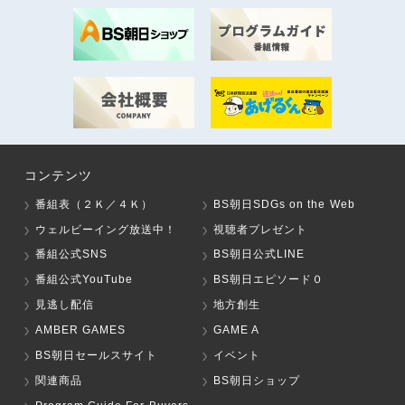
コンテンツ
番組表（２Ｋ／４Ｋ）
BS朝日SDGs on the Web
ウェルビーイング放送中！
視聴者プレゼント
番組公式SNS
BS朝日公式LINE
番組公式YouTube
BS朝日エピソード０
見逃し配信
地方創生
AMBER GAMES
GAME A
BS朝日セールスサイト
イベント
関連商品
BS朝日ショップ