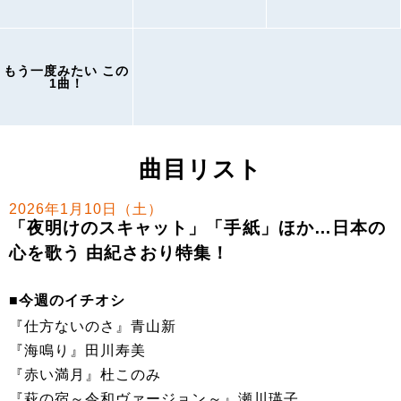
もう一度みたい この
1曲！
曲目リスト
2026年1月10日（土）
「夜明けのスキャット」「手紙」ほか…日本の
心を歌う 由紀さおり特集！
■今週のイチオシ
『仕方ないのさ』青山新
『海鳴り』田川寿美
『赤い満月』杜このみ
『萩の宿～令和ヴァージョン～』瀬川瑛子