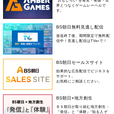
“おもしろい”を発見・発掘・世
界とつなぐゲームレーベルで
す。
BS朝日無料見逃し配信
放送終了後、期間限定で無料配
信中！見逃し配信はTVerで！
BS朝日セールスサイト
効果的な広告配信でビジネスを
サポート。
お気軽にご相談ください。
BS朝日×地方創生
ＢＳ朝日が取り組む地方創生：
『発信』と『体験』“知る人ぞ