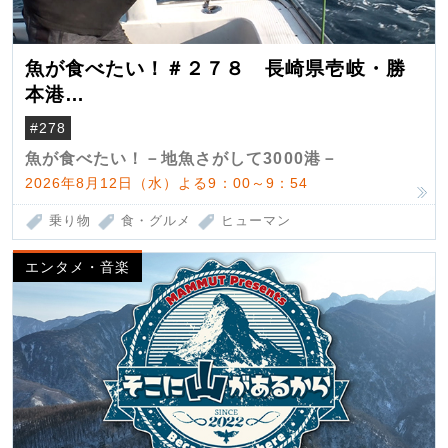
魚が食べたい！＃２７８ 長崎県壱岐・勝
本港
（クロマグロ）
#278
魚が食べたい！－地魚さがして3000港－
2026年8月12日（水）よる9：00～9：54
乗り物
食・グルメ
ヒューマン
エンタメ・音楽