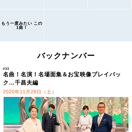
もう一度みたい この
1曲！
バックナンバー
#33
名曲！名演！名場面集＆お宝映像プレイバッ
ク…千昌夫編
2020年11月28日（土）