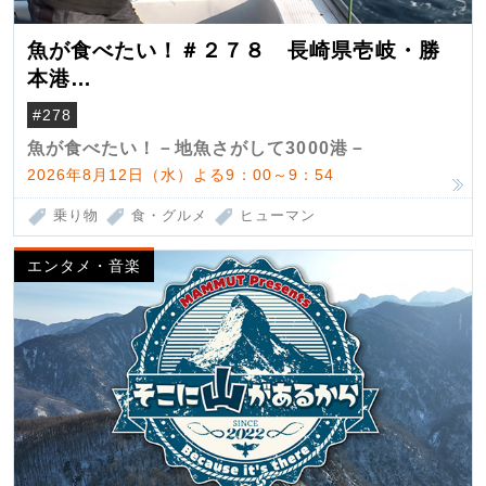
魚が食べたい！＃２７８ 長崎県壱岐・勝
本港
（クロマグロ）
#278
魚が食べたい！－地魚さがして3000港－
2026年8月12日（水）よる9：00～9：54
乗り物
食・グルメ
ヒューマン
エンタメ・音楽