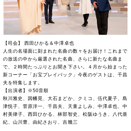
【司会】 西田ひかる＆中澤卓也
人生の名場面に刻まれた名曲の数々をお届け！これまで
の放送の中から厳選された名曲、さらに新たな名曲ま
で、２時間たっぷりとお聞き下さい。４月から始まった
新コーナー「お宝プレイバック」今夜のゲストは、千昌
夫を特集します。
【出演者】※50音順
秋川雅史、因幡晃、大石まどか、クミコ、伍代夏子、島
津悦子、菅原洋一、千昌夫、天童よしみ、中澤卓也、中
村美律子、西田ひかる、林部智史、松阪ゆうき、八代亜
紀、山川豊、由紀さおり、吉幾三