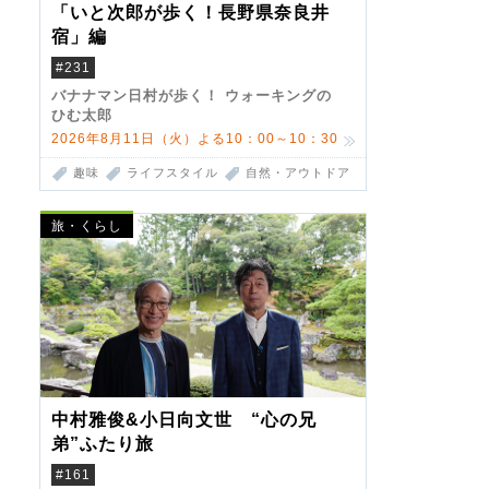
「いと次郎が歩く！長野県奈良井
宿」編
#231
バナナマン日村が歩く！ ウォーキングの
ひむ太郎
2026年8月11日（火）よる10：00～10：30
趣味
ライフスタイル
自然・アウトドア
旅・くらし
中村雅俊&小日向文世 “心の兄
弟”ふたり旅
#161