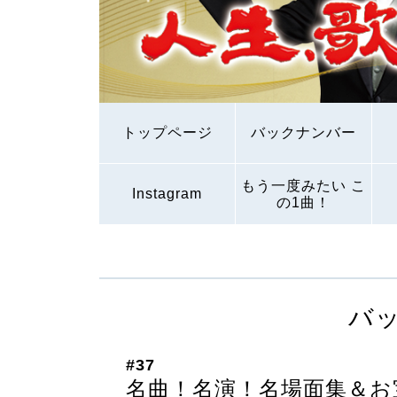
トップページ
バックナンバー
もう一度みたい こ
Instagram
の1曲！
バ
#37
名曲！名演！名場面集＆お