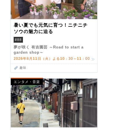
暑い夏でも元気に育つ！ニチニチ
ソウの魅力に迫る
#88
夢が咲く 有吉園芸 ～Road to start a
garden shop～
2026年8月11日（火）よる10：30～11：00
趣味
エンタメ・音楽