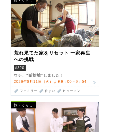
旅・くらし
荒れ果てた家をリセット 一家再生
への挑戦
#320
ウチ、“断捨離”しました！
2026年8月11日（火）よる9：00～9：54
ファミリー
住まい
ヒューマン
旅・くらし