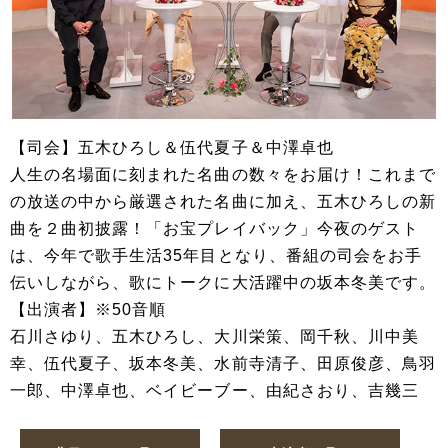
【司会】五木ひろし＆伍代夏子＆中澤卓也
人生の名場面に刻まれた名曲の数々をお届け！これまで
の放送の中から厳選された名曲に加え、五木ひろしの新
曲を２曲初披露！「お宝プレイバック」今夜のゲスト
は、今年で歌手生活35年目となり、番組の司会をお手
伝いしながら、歌にトークに大活躍中の坂本冬美です。
【出演者】※50音順
石川さゆり、五木ひろし、大川栄策、岡千秋、川中美
幸、伍代夏子、坂本冬美、水前寺清子、田原俊彦、鳥羽
一郎、中澤卓也、ベイビーブー、由紀さおり、吉幾三