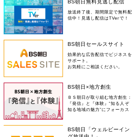
BS朝日無料見逃し配信
放送終了後、期間限定で無料配
信中！見逃し配信はTVerで！
BS朝日セールスサイト
効果的な広告配信でビジネスを
サポート。
お気軽にご相談ください。
BS朝日×地方創生
ＢＳ朝日が取り組む地方創生：
『発信』と『体験』“知る人ぞ
知る地域の魅力”にフォーカス
BS朝日「ウェルビーイン
グ放送中！」