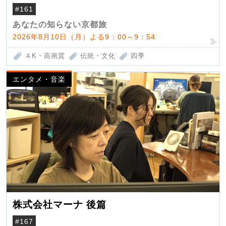
#161
あなたの知らない京都旅
2026年8月10日（月）よる9：00～9：54
４K・高画質
伝統・文化
四季
エンタメ・音楽
株式会社マーナ 後篇
#167