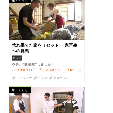
旅・くらし
荒れ果てた家をリセット 一家再生
への挑戦
#320
ウチ、“断捨離”しました！
2026年8月11日（火）よる9：00～9：54
ファミリー
住まい
ヒューマン
旅・くらし