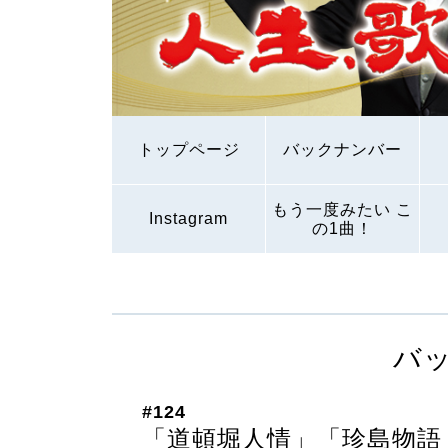
トップページ
バックナンバー
もう一度みたい こ
Instagram
の1曲！
バ
#124
「道頓堀人情」「珍島物語