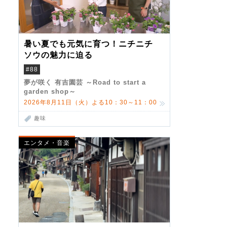
暑い夏でも元気に育つ！ニチニチ
ソウの魅力に迫る
#88
夢が咲く 有吉園芸 ～Road to start a
garden shop～
2026年8月11日（火）よる10：30～11：00
趣味
エンタメ・音楽