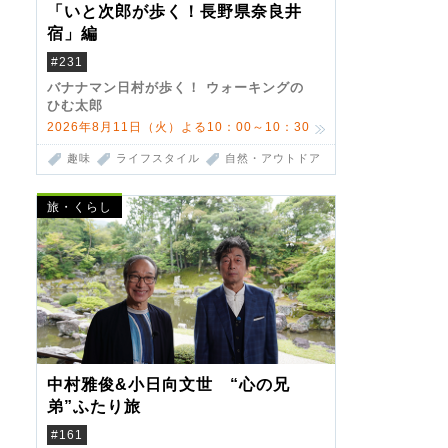
「いと次郎が歩く！長野県奈良井
宿」編
#231
バナナマン日村が歩く！ ウォーキングの
ひむ太郎
2026年8月11日（火）よる10：00～10：30
趣味
ライフスタイル
自然・アウトドア
旅・くらし
中村雅俊&小日向文世 “心の兄
弟”ふたり旅
#161